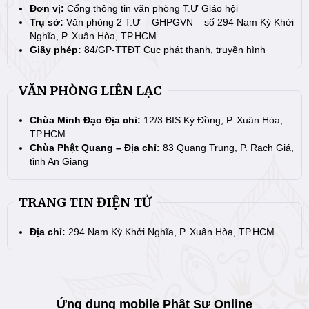
Đơn vị:
Cổng thông tin văn phòng T.Ư Giáo hội
Trụ sở:
Văn phòng 2 T.Ư – GHPGVN – số 294 Nam Kỳ Khởi
Nghĩa, P. Xuân Hòa, TP.HCM
Giấy phép:
84/GP-TTĐT Cục phát thanh, truyền hình
VĂN PHÒNG LIÊN LẠC
Chùa Minh Đạo Địa chỉ:
12/3 BIS Kỳ Đồng, P. Xuân Hòa,
TP.HCM
Chùa Phật Quang – Địa chỉ:
83 Quang Trung, P. Rạch Giá,
tỉnh An Giang
TRANG TIN ĐIỆN TỬ
Địa chỉ:
294 Nam Kỳ Khởi Nghĩa, P. Xuân Hòa, TP.HCM
Ứng dụng mobile Phật Sự Online