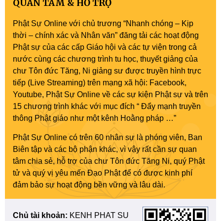
QUAN TÂM & HỖ TRỢ
Phật Sự Online với chủ trương “Nhanh chóng – Kịp
thời – chính xác và Nhân văn” đăng tải các hoạt động
Phật sự của các cấp Giáo hội và các tự viện trong cả
nước cùng các chương trình tu học, thuyết giảng của
chư Tôn đức Tăng, Ni giảng sư được truyền hình trực
tiếp (Live Streaming) trên mạng xã hội: Facebook,
Youtube, Phật Sự Online về các sự kiện Phật sự và trên
15 chương trình khác với mục đích “ Đẩy mạnh truyền
thông Phật giáo như một kênh Hoằng pháp …”
Phật Sự Online có trên 60 nhân sự là phóng viên, Ban
Biên tập và các bộ phận khác, vì vậy rất cần sự quan
tâm chia sẻ, hỗ trợ của chư Tôn đức Tăng Ni, quý Phật
tử và quý vị yêu mến Đạo Phật để có được kinh phí
đảm bảo sự hoạt động bền vững và lâu dài.
Chủ tài khoản:
KENH PHAT SU