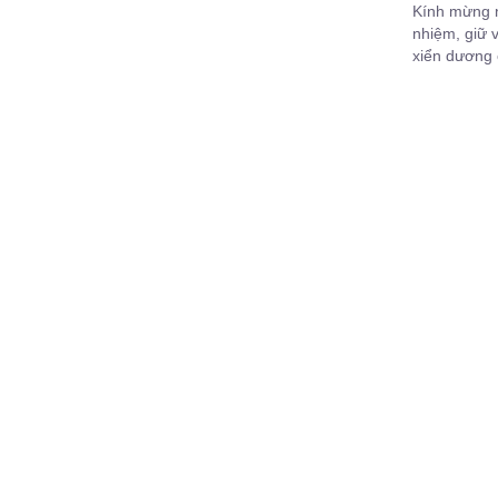
Kính mừng n
nhiệm, giữ 
xiển dương 
nhân gian.