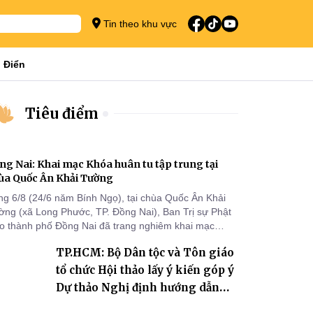
Tin theo khu vực
 Điển
Tiêu điểm
ng Nai: Khai mạc Khóa huân tu tập trung tại
ùa Quốc Ân Khải Tường
ng 6/8 (24/6 năm Bính Ngọ), tại chùa Quốc Ân Khải
ờng (xã Long Phước, TP. Đồng Nai), Ban Trị sự Phật
áo thành phố Đồng Nai đã trang nghiêm khai mạc
a huân tu tập trung trong mùa An cư kiết hạ Phật lịch
TP.HCM: Bộ Dân tộc và Tôn giáo
70 dành cho chư Tăng hành giả an cư tại chỗ khu vực
I, VIII và trường hạ chùa Quốc Ân Khải Tường.
tổ chức Hội thảo lấy ý kiến góp ý
Dự thảo Nghị định hướng dẫn
thi hành Luật Tín ngưỡng, tôn