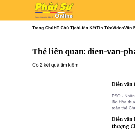
Trang Chủ
HT Chủ Tịch
Liên Kết
Tin Tức
Video
Văn 
Thẻ liên quan: dien-van-ph
Có 2 kết quả tìm kiếm
Diễn văn 
PSO - Nhân 
lão Hòa thư
toàn thể Ch
bào Phật tử
Diễn văn 
đản PL.2569
thượng C