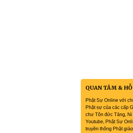
QUAN TÂM & HỖ
Phật Sự Online với ch
Phật sự của các cấp Gi
chư Tôn đức Tăng, Ni 
Youtube, Phật Sự Onli
truyền thông Phật gi