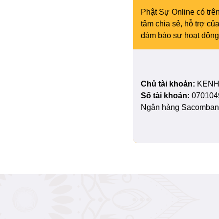
Phật Sự Online có trên
tâm chia sẻ, hỗ trợ c
đảm bảo sự hoạt động 
Chủ tài khoản:
KENH
Số tài khoản:
070104
Ngân hàng Sacombank