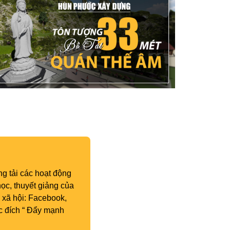
g tải các hoạt động
ọc, thuyết giảng của
 xã hội: Facebook,
c đích “ Đẩy mạnh