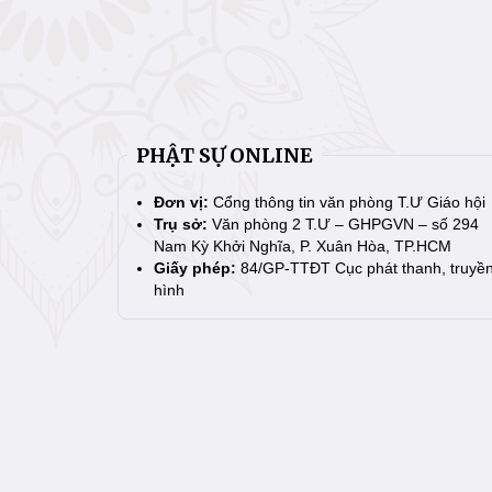
PHẬT SỰ ONLINE
Đơn vị:
Cổng thông tin văn phòng T.Ư Giáo hội
Trụ sở:
Văn phòng 2 T.Ư – GHPGVN – số 294
Nam Kỳ Khởi Nghĩa, P. Xuân Hòa, TP.HCM
Giấy phép:
84/GP-TTĐT Cục phát thanh, truyề
hình