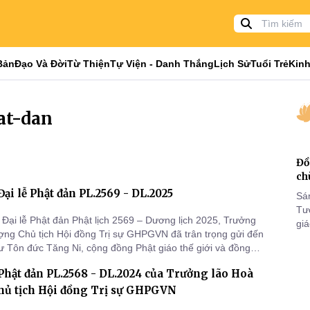
Bản
Đạo Và Đời
Từ Thiện
Tự Viện - Danh Thắng
Lịch Sử
Tuổi Trẻ
Kinh
at-dan
Đồ
ch
Đại lễ Phật đản PL.2569 - DL.2025
Sá
Tư
Đại lễ Phật đản Phật lịch 2569 – Dương lịch 2025, Trưởng
gi
ợng Chủ tịch Hội đồng Trị sự GHPGVN đã trân trọng gửi đến
Khó
ư Tôn đức Tăng Ni, cộng đồng Phật giáo thế giới và đồng
25
 lời chúc mừng đại hoan hỷ, cùng bài Diễn văn Đại lễ Phật
VI
Phật đản PL.2568 - DL.2024 của Trưởng lão Hoà
 - DL.2025.
hủ tịch Hội đồng Trị sự GHPGVN