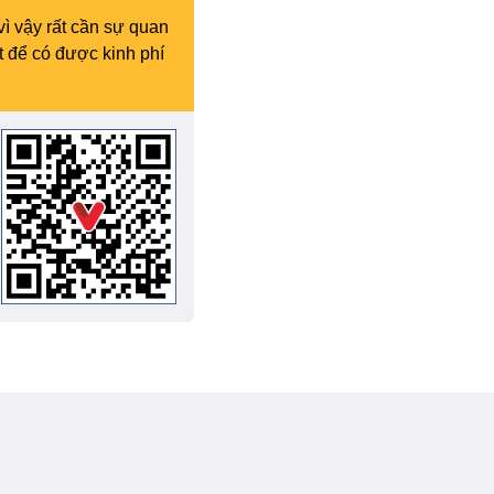
vì vậy rất cần sự quan
t để có được kinh phí