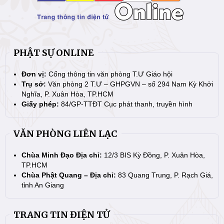
PHẬT SỰ ONLINE
Đơn vị:
Cổng thông tin văn phòng T.Ư Giáo hội
Trụ sở:
Văn phòng 2 T.Ư – GHPGVN – số 294 Nam Kỳ Khởi
Nghĩa, P. Xuân Hòa, TP.HCM
Giấy phép:
84/GP-TTĐT Cục phát thanh, truyền hình
VĂN PHÒNG LIÊN LẠC
Chùa Minh Đạo Địa chỉ:
12/3 BIS Kỳ Đồng, P. Xuân Hòa,
TP.HCM
Chùa Phật Quang – Địa chỉ:
83 Quang Trung, P. Rạch Giá,
tỉnh An Giang
TRANG TIN ĐIỆN TỬ