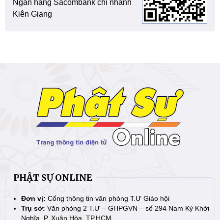
Ngân hàng Sacombank chi nhánh
Kiên Giang
PHẬT SỰ ONLINE
Đơn vị:
Cổng thông tin văn phòng T.Ư Giáo hội
Trụ sở:
Văn phòng 2 T.Ư – GHPGVN – số 294 Nam Kỳ Khởi
Nghĩa, P. Xuân Hòa, TP.HCM