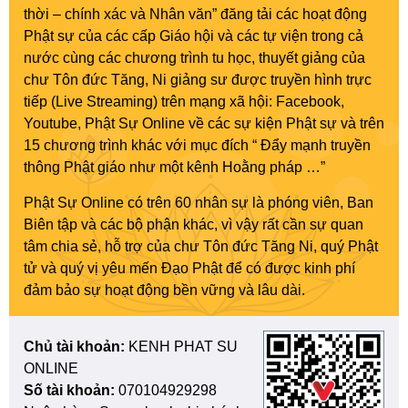
thời – chính xác và Nhân văn” đăng tải các hoạt động
Phật sự của các cấp Giáo hội và các tự viện trong cả
nước cùng các chương trình tu học, thuyết giảng của
chư Tôn đức Tăng, Ni giảng sư được truyền hình trực
tiếp (Live Streaming) trên mạng xã hội: Facebook,
Youtube, Phật Sự Online về các sự kiện Phật sự và trên
15 chương trình khác với mục đích “ Đẩy mạnh truyền
thông Phật giáo như một kênh Hoằng pháp …”
Phật Sự Online có trên 60 nhân sự là phóng viên, Ban
Biên tập và các bộ phận khác, vì vậy rất cần sự quan
tâm chia sẻ, hỗ trợ của chư Tôn đức Tăng Ni, quý Phật
tử và quý vị yêu mến Đạo Phật để có được kinh phí
đảm bảo sự hoạt động bền vững và lâu dài.
Chủ tài khoản:
KENH PHAT SU
ONLINE
Số tài khoản:
070104929298