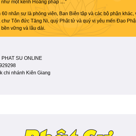
áo như một kênh Hoằng pháp …”
 60 nhân sự là phóng viên, Ban Biên tập và các bộ phận khác, 
ủa chư Tôn đức Tăng Ni, quý Phật tử và quý vị yêu mến Đạo Phậ
bền vững và lâu dài.
 PHAT SU ONLINE
929298
 chi nhánh Kiên Giang