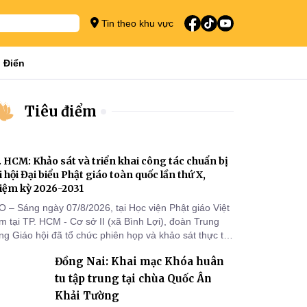
Tin theo khu vực
 Điển
Tiêu điểm
. HCM: Khảo sát và triển khai công tác chuẩn bị
i hội Đại biểu Phật giáo toàn quốc lần thứ X,
iệm kỳ 2026-2031
O – Sáng ngày 07/8/2026, tại Học viện Phật giáo Việt
 tại TP. HCM - Cơ sở II (xã Bình Lợi), đoàn Trung
g Giáo hội đã tổ chức phiên họp và khảo sát thực tế
m triển khai công tác chuẩn bị Đại hội Đại biểu Phật
Đồng Nai: Khai mạc Khóa huân
áo toàn quốc lần thứ X, nhiệm kỳ 2026-2031.
tu tập trung tại chùa Quốc Ân
Khải Tường