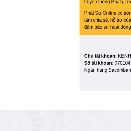
truyền thông Phật gi
Phật Sự Online có trên
tâm chia sẻ, hỗ trợ c
đảm bảo sự hoạt động 
Chủ tài khoản:
KENH
Số tài khoản:
070104
Ngân hàng Sacombank