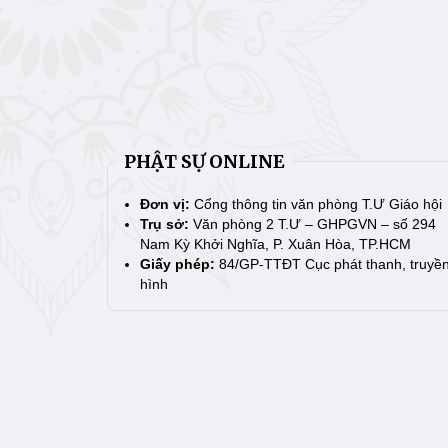
PHẬT SỰ ONLINE
Đơn vị:
Cổng thông tin văn phòng T.Ư Giáo hội
Trụ sở:
Văn phòng 2 T.Ư – GHPGVN – số 294
Nam Kỳ Khởi Nghĩa, P. Xuân Hòa, TP.HCM
Giấy phép:
84/GP-TTĐT Cục phát thanh, truyề
hình