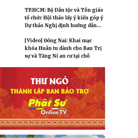
TP.HCM: Bộ Dân tộc và Tôn giáo
tổ chức Hội thảo lấy ý kiến góp ý
Dự thảo Nghị định hướng dẫn
thi hành Luật Tín ngưỡng, tôn
[Video] Đồng Nai: Khai mạc
giáo
khóa Huân tu dành cho Ban Trị
sự và Tăng Ni an cư tại chỗ