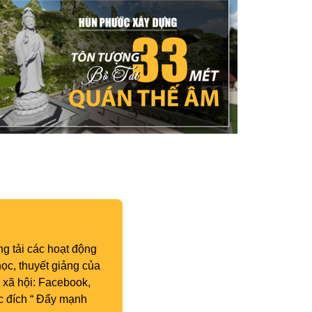
g tải các hoạt động
ọc, thuyết giảng của
 xã hội: Facebook,
c đích “ Đẩy mạnh