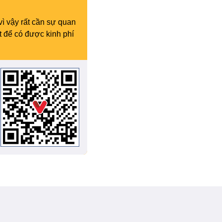
vì vậy rất cần sự quan
t để có được kinh phí