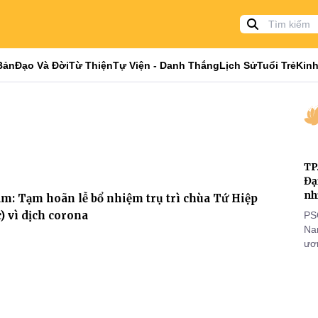
Bản
Đạo Và Đời
Từ Thiện
Tự Viện - Danh Thắng
Lịch Sử
Tuổi Trẻ
Kinh
TP
Đạ
nh
: Tạm hoãn lễ bổ nhiệm trụ trì chùa Tứ Hiệp
c) vì dịch corona
PS
Nam
ươn
nhằ
gi