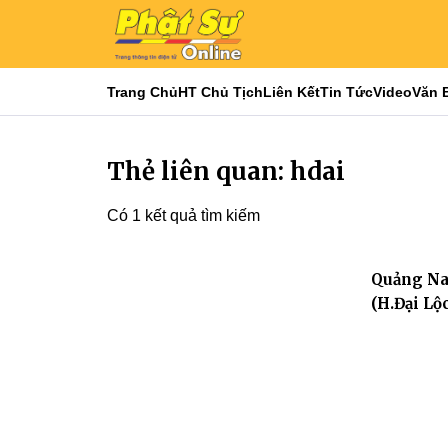
Trang Chủ
HT Chủ Tịch
Liên Kết
Tin Tức
Video
Văn 
Thẻ liên quan: hdai
Có 1 kết quả tìm kiếm
Quảng Nam
(H.Đại Lộ