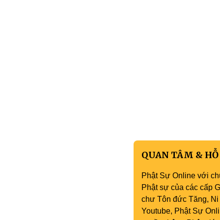
QUAN TÂM & HỖ
Phật Sự Online với ch
Phật sự của các cấp Gi
chư Tôn đức Tăng, Ni 
Youtube, Phật Sự Onli