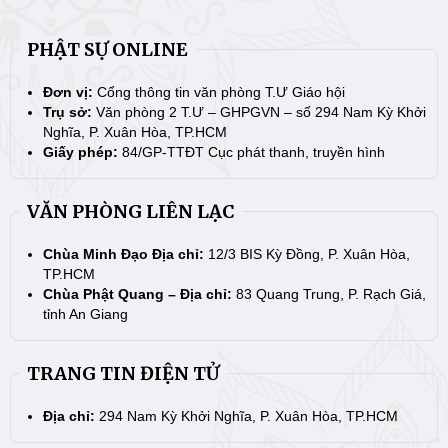
PHẬT SỰ ONLINE
Đơn vị:
Cổng thông tin văn phòng T.Ư Giáo hội
Trụ sở:
Văn phòng 2 T.Ư – GHPGVN – số 294 Nam Kỳ Khởi
Nghĩa, P. Xuân Hòa, TP.HCM
Giấy phép:
84/GP-TTĐT Cục phát thanh, truyền hình
VĂN PHÒNG LIÊN LẠC
Chùa Minh Đạo Địa chỉ:
12/3 BIS Kỳ Đồng, P. Xuân Hòa,
TP.HCM
Chùa Phật Quang – Địa chỉ:
83 Quang Trung, P. Rạch Giá,
tỉnh An Giang
TRANG TIN ĐIỆN TỬ
Địa chỉ:
294 Nam Kỳ Khởi Nghĩa, P. Xuân Hòa, TP.HCM