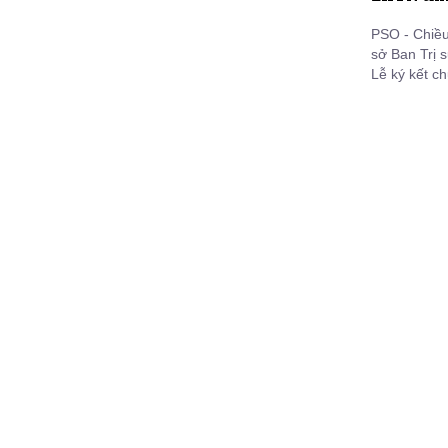
PSO - Chiều
sở Ban Trị 
Lễ ký kết c
tỉnh và Giáo