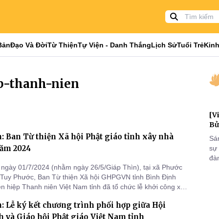
Bản
Đạo Và Đời
Từ Thiện
Tự Viện - Danh Thắng
Lịch Sử
Tuổi Trẻ
Kinh
ep-thanh-nien
[V
Bử
: Ban Từ thiện Xã hội Phật giáo tỉnh xây nhà
Sá
năm 2024
sự
đà
ngày 01/7/2024 (nhằm ngày 26/5/Giáp Thìn), tại xã Phước
đại
Tuy Phước, Ban Từ thiện Xã hội GHPGVN tỉnh Bình Định
của
ên hiệp Thanh niên Việt Nam tỉnh đã tổ chức lễ khởi công xây
qua
 cho gia đình bà Võ Thị Sắc, pháp danh Nhuận Hòa.
và
: Lễ ký kết chương trình phối hợp giữa Hội
 và Giáo hội Phật giáo Việt Nam tỉnh