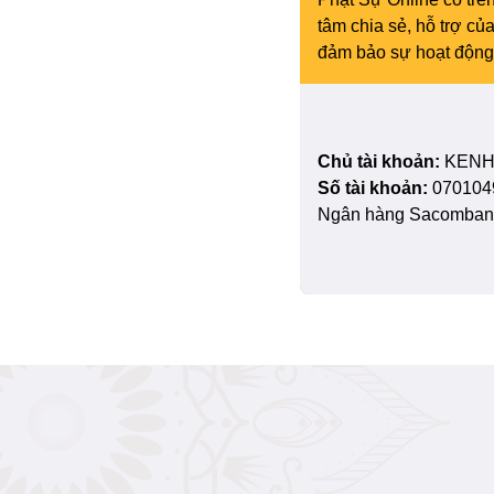
tâm chia sẻ, hỗ trợ c
đảm bảo sự hoạt động 
Chủ tài khoản:
KENH
Số tài khoản:
070104
Ngân hàng Sacombank