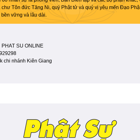
ủa chư Tôn đức Tăng Ni, quý Phật tử và quý vị yêu mến Đạo Phậ
bền vững và lâu dài.
 PHAT SU ONLINE
929298
 chi nhánh Kiên Giang