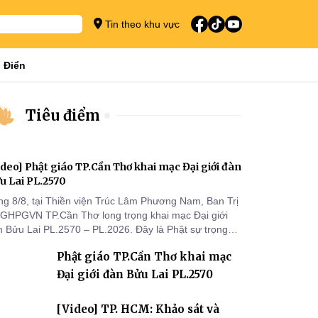
Tin theo khu vực
 Điển
Tiêu điểm
ideo] Phật giáo TP.Cần Thơ khai mạc Đại giới đàn
u Lai PL.2570
ng 8/8, tại Thiền viện Trúc Lâm Phương Nam, Ban Trị
 GHPGVN TP.Cần Thơ long trọng khai mạc Đại giới
n Bửu Lai PL.2570 – PL.2026. Đây là Phật sự trọng
 đầu tiên được Ban Trị sự triển khai sau thành công
Phật giáo TP.Cần Thơ khai mạc
 Đại hội Phật giáo thành phố lần thứ I, thể hiện sự
n tâm đối với công tác truyền giới, đào tạo Tăng tài
Đại giới đàn Bửu Lai PL.2570
 tiếp nối mạng mạch Tăng-g
[Video] TP. HCM: Khảo sát và