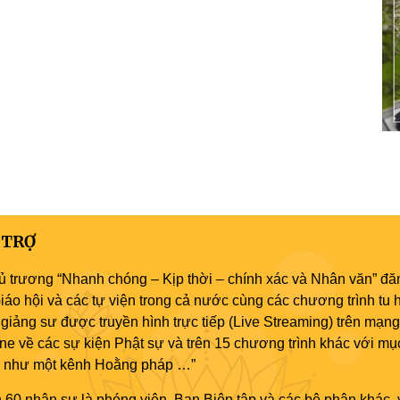
 TRỢ
ủ trương “Nhanh chóng – Kịp thời – chính xác và Nhân văn” đăn
áo hội và các tự viện trong cả nước cùng các chương trình tu h
giảng sư được truyền hình trực tiếp (Live Streaming) trên mạng
ne về các sự kiện Phật sự và trên 15 chương trình khác với mụ
áo như một kênh Hoằng pháp …”
 60 nhân sự là phóng viên, Ban Biên tập và các bộ phận khác, 