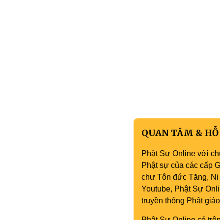
QUAN TÂM & HỖ
Phật Sự Online với ch
Phật sự của các cấp Gi
chư Tôn đức Tăng, Ni 
Youtube, Phật Sự Onli
truyền thông Phật gi
Phật Sự Online có trên