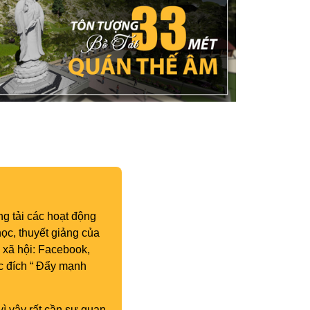
g tải các hoạt động
ọc, thuyết giảng của
 xã hội: Facebook,
c đích “ Đẩy mạnh
vì vậy rất cần sự quan