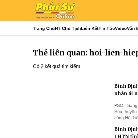
Trang Chủ
HT Chủ Tịch
Liên Kết
Tin Tức
Video
Văn 
Thẻ liên quan: hoi-lien-hi
Có 2 kết quả tìm kiếm
Bình Định
nhân ái 
PSO - Sáng 
Hòa, huyện 
cùng Hội Li
nhà nhân ái
Bình Định
LHTN tỉnh