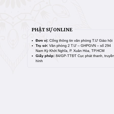
PHẬT SỰ ONLINE
Đơn vị:
Cổng thông tin văn phòng T.Ư Giáo hội
Trụ sở:
Văn phòng 2 T.Ư – GHPGVN – số 294
Nam Kỳ Khởi Nghĩa, P. Xuân Hòa, TP.HCM
Giấy phép:
84/GP-TTĐT Cục phát thanh, truyề
hình