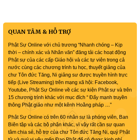
QUAN TÂM & HỖ TRỢ
Phật Sự Online với chủ trương “Nhanh chóng – Kịp
thời – chính xác và Nhân văn” đăng tải các hoạt động
Phật sự của các cấp Giáo hội và các tự viện trong cả
nước cùng các chương trình tu học, thuyết giảng của
chư Tôn đức Tăng, Ni giảng sư được truyền hình trực
tiếp (Live Streaming) trên mạng xã hội: Facebook,
Youtube, Phật Sự Online về các sự kiện Phật sự và trên
15 chương trình khác với mục đích “ Đẩy mạnh truyền
thông Phật giáo như một kênh Hoằng pháp …”
Phật Sự Online có trên 60 nhân sự là phóng viên, Ban
Biên tập và các bộ phận khác, vì vậy rất cần sự quan
tâm chia sẻ, hỗ trợ của chư Tôn đức Tăng Ni, quý Phật
tử và quý vị yêu mến Đạo Phật để có được kinh phí