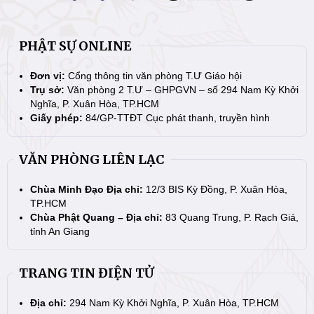
PHẬT SỰ ONLINE
Đơn vị:
Cổng thông tin văn phòng T.Ư Giáo hội
Trụ sở:
Văn phòng 2 T.Ư – GHPGVN – số 294 Nam Kỳ Khởi
Nghĩa, P. Xuân Hòa, TP.HCM
Giấy phép:
84/GP-TTĐT Cục phát thanh, truyền hình
VĂN PHÒNG LIÊN LẠC
Chùa Minh Đạo Địa chỉ:
12/3 BIS Kỳ Đồng, P. Xuân Hòa,
TP.HCM
Chùa Phật Quang – Địa chỉ:
83 Quang Trung, P. Rạch Giá,
tỉnh An Giang
TRANG TIN ĐIỆN TỬ
Địa chỉ:
294 Nam Kỳ Khởi Nghĩa, P. Xuân Hòa, TP.HCM