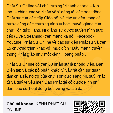
Phật Sự Online với chủ trương “Nhanh chóng – Kịp
thời – chính xác và Nhân văn” đăng tải các hoạt động
Phật sự của các cấp Giáo hội và các tự viện trong cả
nước cùng các chương trình tu học, thuyết giảng của
chư Tôn đức Tăng, Ni giảng sư được truyền hình trực
tiếp (Live Streaming) trên mạng xã hội: Facebook,
Youtube, Phật Sự Online về các sự kiện Phật sự và trên
15 chương trình khác với mục đích “ Đẩy mạnh truyền
thông Phật giáo như một kênh Hoằng pháp …”
Phật Sự Online có trên 60 nhân sự là phóng viên, Ban
Biên tập và các bộ phận khác, vì vậy rất cần sự quan
tâm chia sẻ, hỗ trợ của chư Tôn đức Tăng Ni, quý Phật
tử và quý vị yêu mến Đạo Phật để có được kinh phí
đảm bảo sự hoạt động bền vững và lâu dài.
Chủ tài khoản:
KENH PHAT SU
ONLINE