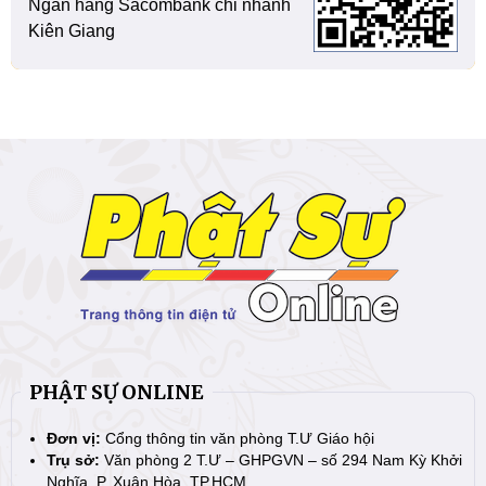
Ngân hàng Sacombank chi nhánh
Kiên Giang
PHẬT SỰ ONLINE
Đơn vị:
Cổng thông tin văn phòng T.Ư Giáo hội
Trụ sở:
Văn phòng 2 T.Ư – GHPGVN – số 294 Nam Kỳ Khởi
Nghĩa, P. Xuân Hòa, TP.HCM