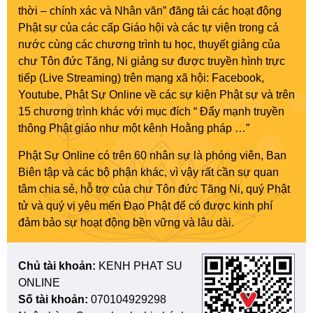
thời – chính xác và Nhân văn” đăng tải các hoạt động
Phật sự của các cấp Giáo hội và các tự viện trong cả
nước cùng các chương trình tu học, thuyết giảng của
chư Tôn đức Tăng, Ni giảng sư được truyền hình trực
tiếp (Live Streaming) trên mạng xã hội: Facebook,
Youtube, Phật Sự Online về các sự kiện Phật sự và trên
15 chương trình khác với mục đích “ Đẩy mạnh truyền
thông Phật giáo như một kênh Hoằng pháp …”
Phật Sự Online có trên 60 nhân sự là phóng viên, Ban
Biên tập và các bộ phận khác, vì vậy rất cần sự quan
tâm chia sẻ, hỗ trợ của chư Tôn đức Tăng Ni, quý Phật
tử và quý vị yêu mến Đạo Phật để có được kinh phí
đảm bảo sự hoạt động bền vững và lâu dài.
Chủ tài khoản:
KENH PHAT SU
ONLINE
Số tài khoản:
070104929298