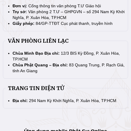
Đơn vị:
Cổng thông tin văn phòng T.Ư Giáo hội
Trụ sở:
Văn phòng 2 T.Ư – GHPGVN – số 294 Nam Kỳ Khởi
Nghĩa, P. Xuân Hòa, TP.HCM
Giấy phép:
84/GP-TTĐT Cục phát thanh, truyền hình
VĂN PHÒNG LIÊN LẠC
Chùa Minh Đạo Địa chỉ:
12/3 BIS Kỳ Đồng, P. Xuân Hòa,
TP.HCM
Chùa Phật Quang – Địa chỉ:
83 Quang Trung, P. Rạch Giá,
tỉnh An Giang
TRANG TIN ĐIỆN TỬ
Địa chỉ:
294 Nam Kỳ Khởi Nghĩa, P. Xuân Hòa, TP.HCM