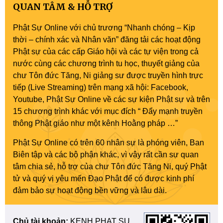
QUAN TÂM & HỖ TRỢ
Phật Sự Online với chủ trương “Nhanh chóng – Kịp
thời – chính xác và Nhân văn” đăng tải các hoạt động
Phật sự của các cấp Giáo hội và các tự viện trong cả
nước cùng các chương trình tu học, thuyết giảng của
chư Tôn đức Tăng, Ni giảng sư được truyền hình trực
tiếp (Live Streaming) trên mạng xã hội: Facebook,
Youtube, Phật Sự Online về các sự kiện Phật sự và trên
15 chương trình khác với mục đích “ Đẩy mạnh truyền
thông Phật giáo như một kênh Hoằng pháp …”
Phật Sự Online có trên 60 nhân sự là phóng viên, Ban
Biên tập và các bộ phận khác, vì vậy rất cần sự quan
tâm chia sẻ, hỗ trợ của chư Tôn đức Tăng Ni, quý Phật
tử và quý vị yêu mến Đạo Phật để có được kinh phí
đảm bảo sự hoạt động bền vững và lâu dài.
Chủ tài khoản:
KENH PHAT SU