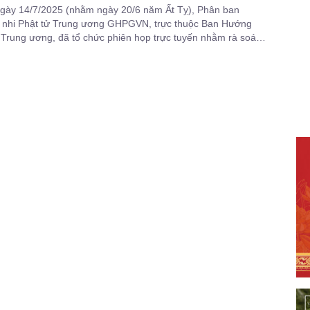
gày 14/7/2025 (nhằm ngày 20/6 năm Ất Tỵ), Phân ban
u nhi Phật tử Trung ương GHPGVN, trực thuộc Ban Hướng
 Trung ương, đã tổ chức phiên họp trực tuyến nhằm rà soát
tiến độ công tác tổ chức Hội trại Tuổi trẻ và Phật giáo lần thứ
ề: "Tự hào dân tộc - Tri Ân – Báo Ân”.