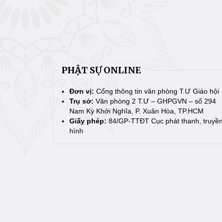
PHẬT SỰ ONLINE
Đơn vị:
Cổng thông tin văn phòng T.Ư Giáo hội
Trụ sở:
Văn phòng 2 T.Ư – GHPGVN – số 294
Nam Kỳ Khởi Nghĩa, P. Xuân Hòa, TP.HCM
Giấy phép:
84/GP-TTĐT Cục phát thanh, truyề
hình