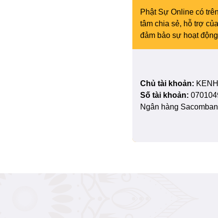
Phật Sự Online có trên
tâm chia sẻ, hỗ trợ c
đảm bảo sự hoạt động 
Chủ tài khoản:
KENH
Số tài khoản:
070104
Ngân hàng Sacombank