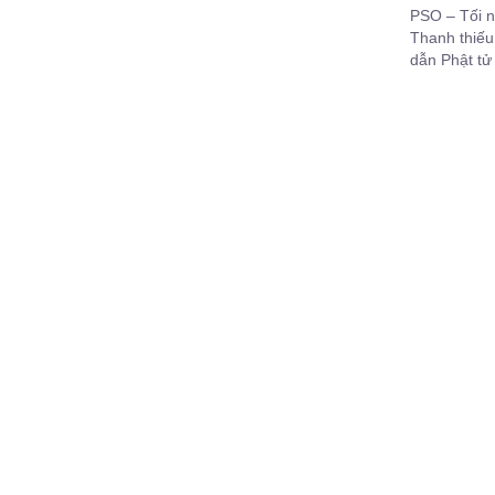
PSO – Tối n
Thanh thiế
dẫn Phật tử
và cập nhật 
15 với chủ đ