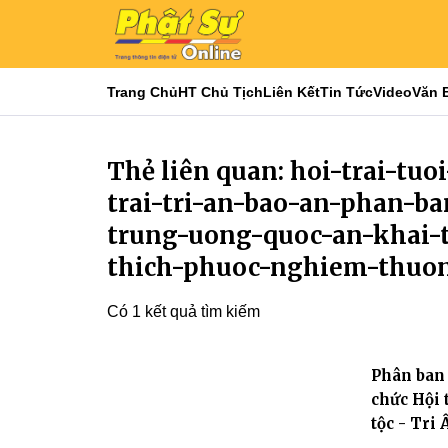
Trang Chủ
HT Chủ Tịch
Liên Kết
Tin Tức
Video
Văn 
Thẻ liên quan: hoi-trai-tuo
trai-tri-an-bao-an-phan-b
trung-uong-quoc-an-khai-
thich-phuoc-nghiem-thuong
Có 1 kết quả tìm kiếm
Phân ban 
chức Hội 
tộc - Tri