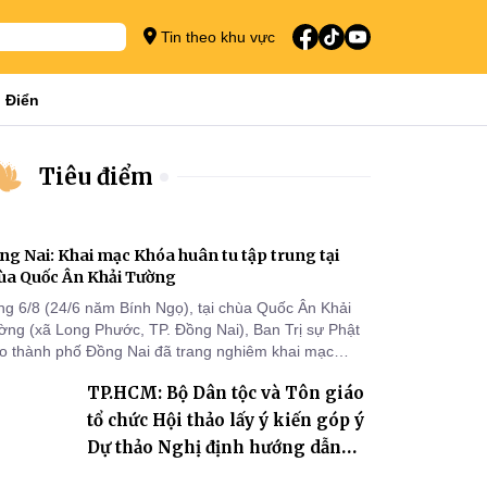
Tin theo khu vực
 Điển
Tiêu điểm
ng Nai: Khai mạc Khóa huân tu tập trung tại
ùa Quốc Ân Khải Tường
ng 6/8 (24/6 năm Bính Ngọ), tại chùa Quốc Ân Khải
ờng (xã Long Phước, TP. Đồng Nai), Ban Trị sự Phật
áo thành phố Đồng Nai đã trang nghiêm khai mạc
a huân tu tập trung trong mùa An cư kiết hạ Phật lịch
TP.HCM: Bộ Dân tộc và Tôn giáo
70 dành cho chư Tăng hành giả an cư tại chỗ khu vực
I, VIII và trường hạ chùa Quốc Ân Khải Tường.
tổ chức Hội thảo lấy ý kiến góp ý
Dự thảo Nghị định hướng dẫn
thi hành Luật Tín ngưỡng, tôn