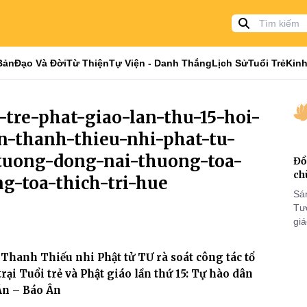
Bản
Đạo Và Đời
Từ Thiện
Tự Viện - Danh Thắng
Lịch Sử
Tuổi Trẻ
Kinh
i-tre-phat-giao-lan-thu-15-hoi-
an-thanh-thieu-nhi-phat-tu-
tuong-dong-nai-thuong-toa-
Đồ
ch
-toa-thich-tri-hue
Sá
Tư
gi
Khó
25
Thanh Thiếu nhi Phật tử TƯ rà soát công tác tổ
VI
trại Tuổi trẻ và Phật giáo lần thứ 15: Tự hào dân
 Ân – Báo Ân