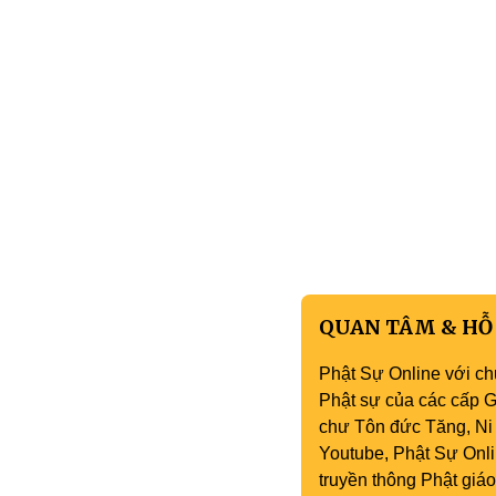
QUAN TÂM & HỖ
Phật Sự Online với ch
Phật sự của các cấp Gi
chư Tôn đức Tăng, Ni 
Youtube, Phật Sự Onli
truyền thông Phật gi