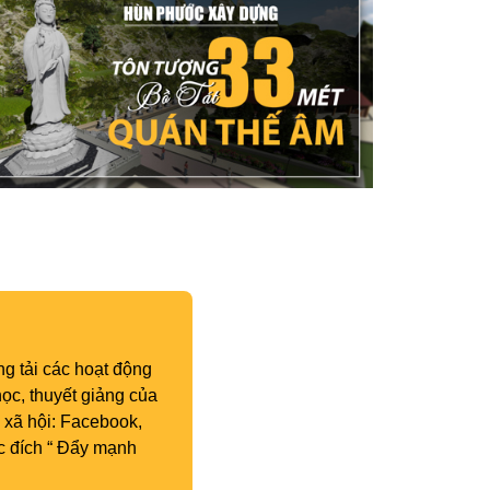
g tải các hoạt động
ọc, thuyết giảng của
 xã hội: Facebook,
c đích “ Đẩy mạnh