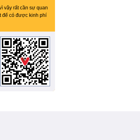
vì vậy rất cần sự quan
t để có được kinh phí