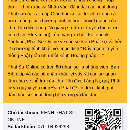
thời – chính xác và Nhân văn” đăng tải các hoạt động
Phật sự của các cấp Giáo hội và các tự viện trong cả
nước cùng các chương trình tu học, thuyết giảng của
chư Tôn đức Tăng, Ni giảng sư được truyền hình trực
tiếp (Live Streaming) trên mạng xã hội: Facebook,
Youtube, Phật Sự Online về các sự kiện Phật sự và trên
15 chương trình khác với mục đích “ Đẩy mạnh truyền
thông Phật giáo như một kênh Hoằng pháp …”
Phật Sự Online có trên 60 nhân sự là phóng viên, Ban
Biên tập và các bộ phận khác, vì vậy rất cần sự quan
tâm chia sẻ, hỗ trợ của chư Tôn đức Tăng Ni, quý Phật
tử và quý vị yêu mến Đạo Phật để có được kinh phí
đảm bảo sự hoạt động bền vững và lâu dài.
Chủ tài khoản:
KENH PHAT SU
ONLINE
Số tài khoản:
070104929298