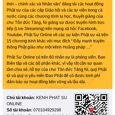
thời – chính xác và Nhân văn” đăng tải các hoạt động
Phật sự của các cấp Giáo hội và các tự viện trong cả
nước cùng các chương trình tu học, thuyết giảng của
chư Tôn đức Tăng, Ni giảng sư được truyền hình trực
tiếp (Live Streaming) trên mạng xã hội: Facebook,
Youtube, Phật Sự Online về các sự kiện Phật sự và trên
15 chương trình khác với mục đích “ Đẩy mạnh truyền
thông Phật giáo như một kênh Hoằng pháp …”
Phật Sự Online có trên 60 nhân sự là phóng viên, Ban
Biên tập và các bộ phận khác, vì vậy rất cần sự quan
tâm chia sẻ, hỗ trợ của chư Tôn đức Tăng Ni, quý Phật
tử và quý vị yêu mến Đạo Phật để có được kinh phí
đảm bảo sự hoạt động bền vững và lâu dài.
Chủ tài khoản:
KENH PHAT SU
ONLINE
Số tài khoản:
070104929298