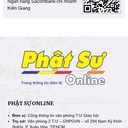
Ngân hàng Sacombank chi nhánh
Kiên Giang
PHẬT SỰ ONLINE
Đơn vị:
Cổng thông tin văn phòng T.Ư Giáo hội
Trụ sở:
Văn phòng 2 T.Ư – GHPGVN – số 294 Nam Kỳ Khởi
Nghĩa, P. Xuân Hòa, TP.HCM