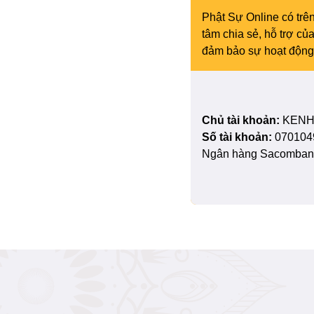
Phật Sự Online có trên
tâm chia sẻ, hỗ trợ c
đảm bảo sự hoạt động 
Chủ tài khoản:
KENH
Số tài khoản:
070104
Ngân hàng Sacombank