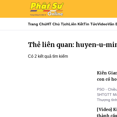
Trang Chủ
HT Chủ Tịch
Liên Kết
Tin Tức
Video
Văn 
Thẻ liên quan: huyen-u-m
Có 2 kết quả tìm kiếm
Kiên Gia
con có h
PSO - Chiều
SHTGTT Min
Thượng tỉn
Từ thiện Xã
[Video] K
Quang cùng
con có hoà
thành cầu