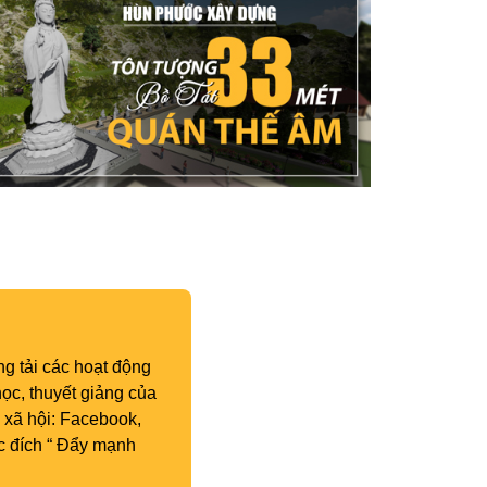
g tải các hoạt động
ọc, thuyết giảng của
 xã hội: Facebook,
c đích “ Đẩy mạnh