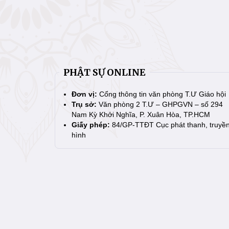
PHẬT SỰ ONLINE
Đơn vị:
Cổng thông tin văn phòng T.Ư Giáo hội
Trụ sở:
Văn phòng 2 T.Ư – GHPGVN – số 294
Nam Kỳ Khởi Nghĩa, P. Xuân Hòa, TP.HCM
Giấy phép:
84/GP-TTĐT Cục phát thanh, truyề
hình