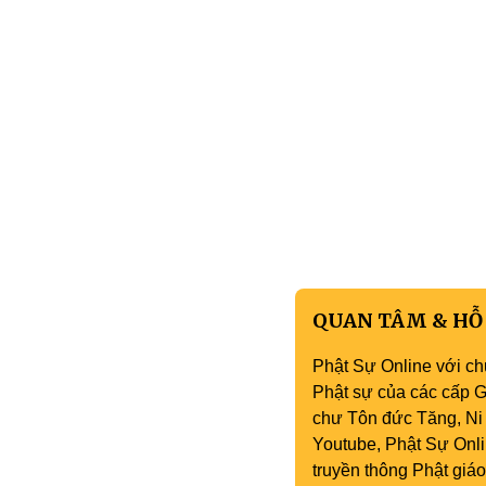
QUAN TÂM & HỖ
Phật Sự Online với ch
Phật sự của các cấp Gi
chư Tôn đức Tăng, Ni 
Youtube, Phật Sự Onli
truyền thông Phật gi