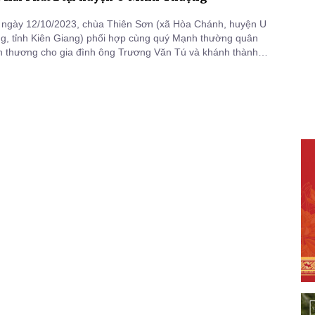
 ngày 12/10/2023, chùa Thiên Sơn (xã Hòa Chánh, huyện U
, tỉnh Kiên Giang) phối hợp cùng quý Mạnh thường quân
nh thương cho gia đình ông Trương Văn Tú và khánh thành
t 2 tại xã Thạnh Yên, huyện U Minh Thượng.