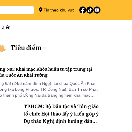
Tin theo khu vực
 Điển
Tiêu điểm
ng Nai: Khai mạc Khóa huân tu tập trung tại
ùa Quốc Ân Khải Tường
ng 6/8 (24/6 năm Bính Ngọ), tại chùa Quốc Ân Khải
ờng (xã Long Phước, TP. Đồng Nai), Ban Trị sự Phật
áo thành phố Đồng Nai đã trang nghiêm khai mạc
a huân tu tập trung trong mùa An cư kiết hạ Phật lịch
TP.HCM: Bộ Dân tộc và Tôn giáo
70 dành cho chư Tăng hành giả an cư tại chỗ khu vực
I, VIII và trường hạ chùa Quốc Ân Khải Tường.
tổ chức Hội thảo lấy ý kiến góp ý
Dự thảo Nghị định hướng dẫn
thi hành Luật Tín ngưỡng, tôn