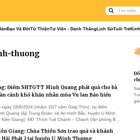
Bản
Đạo Và Đời
Từ Thiện
Tự Viện - Danh Thắng
Lịch Sử
Tuổi Trẻ
Kinh
inh-thuong
Đồ
ch
ng: Điểm SHTGTT Minh Quang phát quà cho bà
Sá
oàn cảnh khó khăn nhân mùa Vu lan Báo hiếu
Tư
gi
 ngày 18/8/2024 (nhằm 15/7 năm Giáp Thìn), tại điểm
Khó
h Quang (ấp Trung Đoàn, xã An minh Bắc, huyện U Minh
25
h Kiên Giang), ĐĐ. Thích Tuệ Chánh – Chánh Văn phòng Ban
VI
 hội GHPGVN tỉnh Kiên Giang, đại diện điểm SHTGTT Minh
iên Giang: Chùa Thiên Sơn trao quà và khánh
 quý mạnh thường quân tổ chức phát 150 phần quà cho bà
n cảnh khó khăn
 Hải Phát 2 tại huyện U Minh Thượng