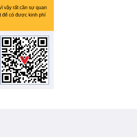
vì vậy rất cần sự quan
t để có được kinh phí