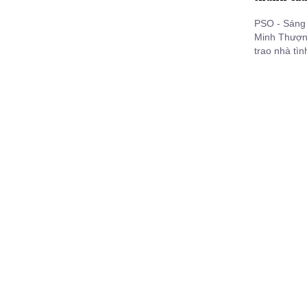
PSO - Sáng
Minh Thượng
trao nhà tì
cầu Hải Phá