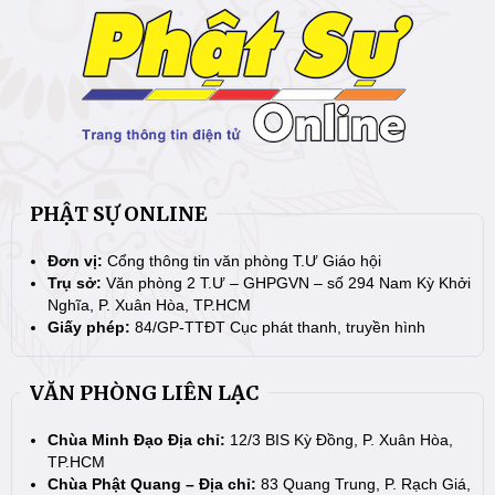
PHẬT SỰ ONLINE
Đơn vị:
Cổng thông tin văn phòng T.Ư Giáo hội
Trụ sở:
Văn phòng 2 T.Ư – GHPGVN – số 294 Nam Kỳ Khởi
Nghĩa, P. Xuân Hòa, TP.HCM
Giấy phép:
84/GP-TTĐT Cục phát thanh, truyền hình
VĂN PHÒNG LIÊN LẠC
Chùa Minh Đạo Địa chỉ:
12/3 BIS Kỳ Đồng, P. Xuân Hòa,
TP.HCM
Chùa Phật Quang – Địa chỉ:
83 Quang Trung, P. Rạch Giá,