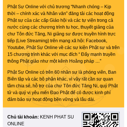
Phật Sự Online với chủ trương “Nhanh chóng – Kịp
thời – chính xác và Nhân văn” đăng tải các hoạt động
Phật sự của các cấp Giáo hội và các tự viện trong cả
nước cùng các chương trình tu học, thuyết giảng của
chư Tôn đức Tăng, Ni giảng sư được truyền hình trực
tiếp (Live Streaming) trên mạng xã hội: Facebook,
Youtube, Phật Sự Online về các sự kiện Phật sự và trên
15 chương trình khác với mục đích “ Đẩy mạnh truyền
thông Phật giáo như một kênh Hoằng pháp …”
Phật Sự Online có trên 60 nhân sự là phóng viên, Ban
Biên tập và các bộ phận khác, vì vậy rất cần sự quan
tâm chia sẻ, hỗ trợ của chư Tôn đức Tăng Ni, quý Phật
tử và quý vị yêu mến Đạo Phật để có được kinh phí
đảm bảo sự hoạt động bền vững và lâu dài.
Chủ tài khoản:
KENH PHAT SU
ONLINE