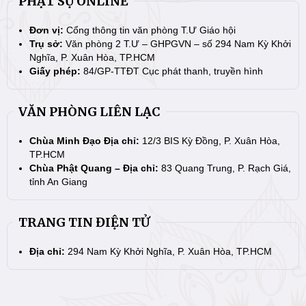
PHẬT SỰ ONLINE
Đơn vị:
Cổng thông tin văn phòng T.Ư Giáo hội
Trụ sở:
Văn phòng 2 T.Ư – GHPGVN – số 294 Nam Kỳ Khởi
Nghĩa, P. Xuân Hòa, TP.HCM
Giấy phép:
84/GP-TTĐT Cục phát thanh, truyền hình
VĂN PHÒNG LIÊN LẠC
Chùa Minh Đạo Địa chỉ:
12/3 BIS Kỳ Đồng, P. Xuân Hòa,
TP.HCM
Chùa Phật Quang – Địa chỉ:
83 Quang Trung, P. Rạch Giá,
tỉnh An Giang
TRANG TIN ĐIỆN TỬ
Địa chỉ:
294 Nam Kỳ Khởi Nghĩa, P. Xuân Hòa, TP.HCM