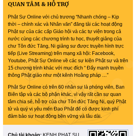
QUAN TÂM & HỖ TRỢ
Phật Sự Online với chủ trương “Nhanh chóng – Kịp
thời – chính xác và Nhân văn” đăng tải các hoạt động
Phật sự của các cấp Giáo hội và các tự viện trong cả
nước cùng các chương trình tu học, thuyết giảng của
chư Tôn đức Tăng, Ni giảng sư được truyền hình trực
tiếp (Live Streaming) trên mạng xã hội: Facebook,
Youtube, Phật Sự Online về các sự kiện Phật sự và trên
15 chương trình khác với mục đích “ Đẩy mạnh truyền
thông Phật giáo như một kênh Hoằng pháp …”
Phật Sự Online có trên 60 nhân sự là phóng viên, Ban
Biên tập và các bộ phận khác, vì vậy rất cần sự quan
tâm chia sẻ, hỗ trợ của chư Tôn đức Tăng Ni, quý Phật
tử và quý vị yêu mến Đạo Phật để có được kinh phí
đảm bảo sự hoạt động bền vững và lâu dài.
Chủ tài khoản:
KENH PHAT SU