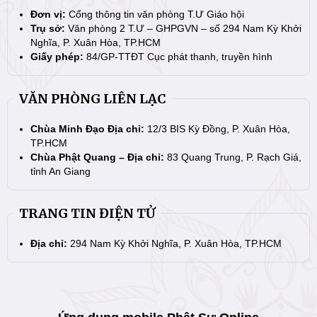
Đơn vị:
Cổng thông tin văn phòng T.Ư Giáo hội
Trụ sở:
Văn phòng 2 T.Ư – GHPGVN – số 294 Nam Kỳ Khởi
Nghĩa, P. Xuân Hòa, TP.HCM
Giấy phép:
84/GP-TTĐT Cục phát thanh, truyền hình
VĂN PHÒNG LIÊN LẠC
Chùa Minh Đạo Địa chỉ:
12/3 BIS Kỳ Đồng, P. Xuân Hòa,
TP.HCM
Chùa Phật Quang – Địa chỉ:
83 Quang Trung, P. Rạch Giá,
tỉnh An Giang
TRANG TIN ĐIỆN TỬ
Địa chỉ:
294 Nam Kỳ Khởi Nghĩa, P. Xuân Hòa, TP.HCM