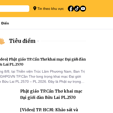
Tin theo khu vực
 Điển
Tiêu điểm
ideo] Phật giáo TP.Cần Thơ khai mạc Đại giới đàn
u Lai PL.2570
ng 8/8, tại Thiền viện Trúc Lâm Phương Nam, Ban Trị
 GHPGVN TP.Cần Thơ long trọng khai mạc Đại giới
n Bửu Lai PL.2570 – PL.2026. Đây là Phật sự trọng
 đầu tiên được Ban Trị sự triển khai sau thành công
Phật giáo TP.Cần Thơ khai mạc
 Đại hội Phật giáo thành phố lần thứ I, thể hiện sự
n tâm đối với công tác truyền giới, đào tạo Tăng tài
Đại giới đàn Bửu Lai PL.2570
 tiếp nối mạng mạch Tăng-g
[Video] TP. HCM: Khảo sát và