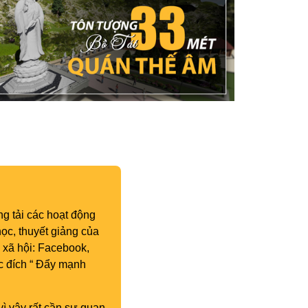
g tải các hoạt động
ọc, thuyết giảng của
 xã hội: Facebook,
c đích “ Đẩy mạnh
vì vậy rất cần sự quan