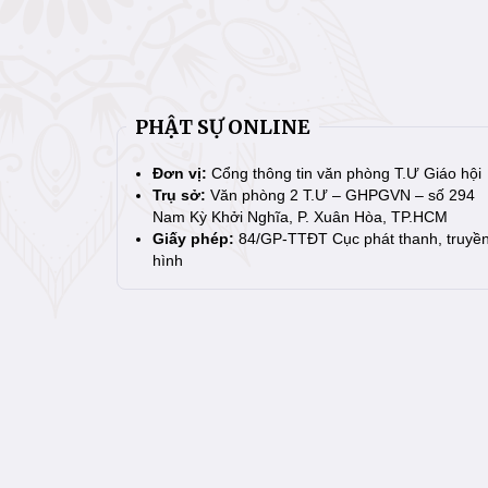
PHẬT SỰ ONLINE
Đơn vị:
Cổng thông tin văn phòng T.Ư Giáo hội
Trụ sở:
Văn phòng 2 T.Ư – GHPGVN – số 294
Nam Kỳ Khởi Nghĩa, P. Xuân Hòa, TP.HCM
Giấy phép:
84/GP-TTĐT Cục phát thanh, truyề
hình