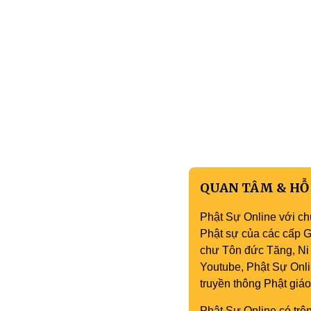
QUAN TÂM & HỖ
Phật Sự Online với ch
Phật sự của các cấp Gi
chư Tôn đức Tăng, Ni 
Youtube, Phật Sự Onli
truyền thông Phật gi
Phật Sự Online có trên