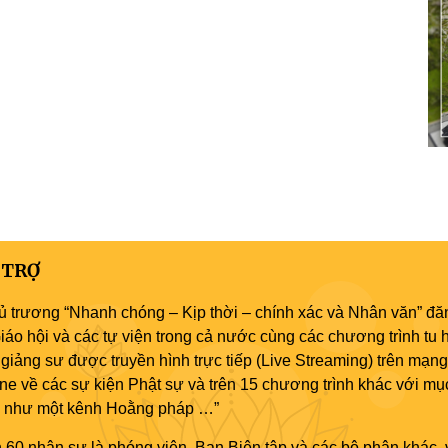
 TRỢ
ủ trương “Nhanh chóng – Kịp thời – chính xác và Nhân văn” đăn
áo hội và các tự viện trong cả nước cùng các chương trình tu h
giảng sư được truyền hình trực tiếp (Live Streaming) trên mạng
ne về các sự kiện Phật sự và trên 15 chương trình khác với mụ
áo như một kênh Hoằng pháp …”
 60 nhân sự là phóng viên, Ban Biên tập và các bộ phận khác, 