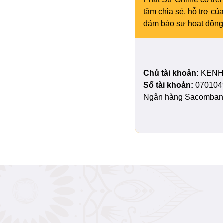
tâm chia sẻ, hỗ trợ c
đảm bảo sự hoạt động 
Chủ tài khoản:
KENH
Số tài khoản:
070104
Ngân hàng Sacombank