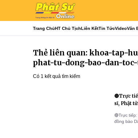
Trang Chủ
HT Chủ Tịch
Liên Kết
Tin Tức
Video
Văn 
Thẻ liên quan: khoa-tap-h
phat-tu-dong-bao-dan-toc-
Có 1 kết quả tìm kiếm
🔴Trực ti
sĩ, Phật t
🔴Trực tiếp
đồng bào Dâ