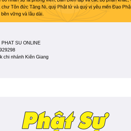
ủa chư Tôn đức Tăng Ni, quý Phật tử và quý vị yêu mến Đạo Phậ
bền vững và lâu dài.
 PHAT SU ONLINE
929298
 chi nhánh Kiên Giang