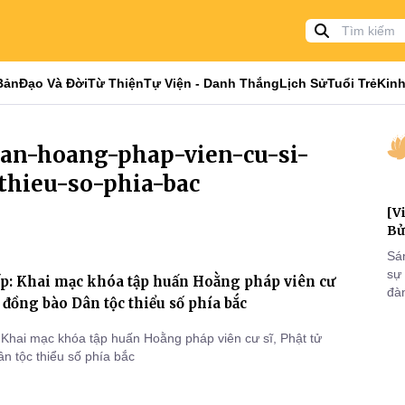
Bản
Đạo Và Đời
Từ Thiện
Tự Viện - Danh Thắng
Lịch Sử
Tuổi Trẻ
Kinh
uan-hoang-phap-vien-cu-si-
thieu-so-phia-bac
[V
Bử
Sá
sự
ếp: Khai mạc khóa tập huấn Hoằng pháp viên cư
đà
ử đồng bào Dân tộc thiểu số phía bắc
đại
của
: Khai mạc khóa tập huấn Hoằng pháp viên cư sĩ, Phật tử
qua
n tộc thiểu số phía bắc
và