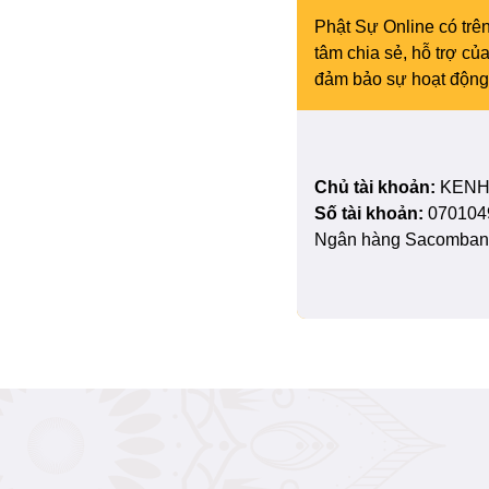
Phật Sự Online có trên
tâm chia sẻ, hỗ trợ c
đảm bảo sự hoạt động 
Chủ tài khoản:
KENH
Số tài khoản:
070104
Ngân hàng Sacombank