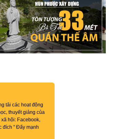
g tải các hoạt động
ọc, thuyết giảng của
 xã hội: Facebook,
c đích “ Đẩy mạnh