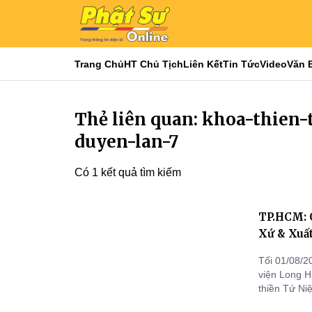
Trang Chủ
HT Chủ Tịch
Liên Kết
Tin Tức
Video
Văn 
Thẻ liên quan: khoa-thien
duyen-lan-7
Có 1 kết quả tìm kiếm
TP.HCM: 
Xứ & Xuất
Tối 01/08/2
viện Long H
thiền Tứ Ni
sự hướng dẫ