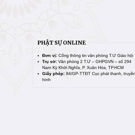
PHẬT SỰ ONLINE
Đơn vị:
Cổng thông tin văn phòng T.Ư Giáo hội
Trụ sở:
Văn phòng 2 T.Ư – GHPGVN – số 294
Nam Kỳ Khởi Nghĩa, P. Xuân Hòa, TP.HCM
Giấy phép:
84/GP-TTĐT Cục phát thanh, truyề
hình