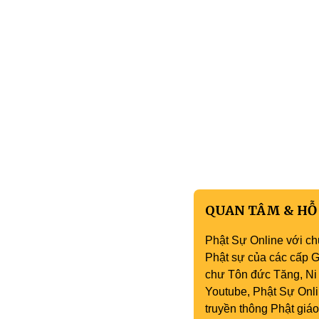
QUAN TÂM & HỖ
Phật Sự Online với ch
Phật sự của các cấp Gi
chư Tôn đức Tăng, Ni 
Youtube, Phật Sự Onli
truyền thông Phật gi