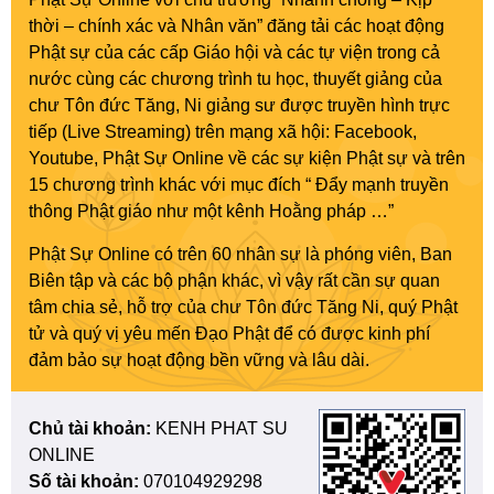
thời – chính xác và Nhân văn” đăng tải các hoạt động
Phật sự của các cấp Giáo hội và các tự viện trong cả
nước cùng các chương trình tu học, thuyết giảng của
chư Tôn đức Tăng, Ni giảng sư được truyền hình trực
tiếp (Live Streaming) trên mạng xã hội: Facebook,
Youtube, Phật Sự Online về các sự kiện Phật sự và trên
15 chương trình khác với mục đích “ Đẩy mạnh truyền
thông Phật giáo như một kênh Hoằng pháp …”
Phật Sự Online có trên 60 nhân sự là phóng viên, Ban
Biên tập và các bộ phận khác, vì vậy rất cần sự quan
tâm chia sẻ, hỗ trợ của chư Tôn đức Tăng Ni, quý Phật
tử và quý vị yêu mến Đạo Phật để có được kinh phí
đảm bảo sự hoạt động bền vững và lâu dài.
Chủ tài khoản:
KENH PHAT SU
ONLINE
Số tài khoản:
070104929298