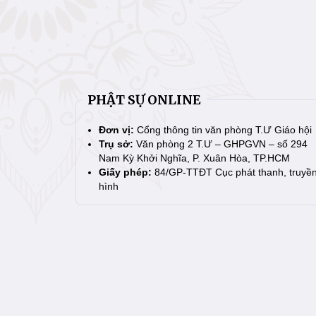
PHẬT SỰ ONLINE
Đơn vị:
Cổng thông tin văn phòng T.Ư Giáo hội
Trụ sở:
Văn phòng 2 T.Ư – GHPGVN – số 294
Nam Kỳ Khởi Nghĩa, P. Xuân Hòa, TP.HCM
Giấy phép:
84/GP-TTĐT Cục phát thanh, truyề
hình