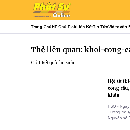
Trang Chủ
HT Chủ Tịch
Liên Kết
Tin Tức
Video
Văn 
Thẻ liên quan: khoi-cong-c
Có 1 kết quả tìm kiếm
Hội từ th
công cầu
khăn
PSO - Ngày 
Tường Nguy
Nguyên số 5
tỉnh Vĩnh L