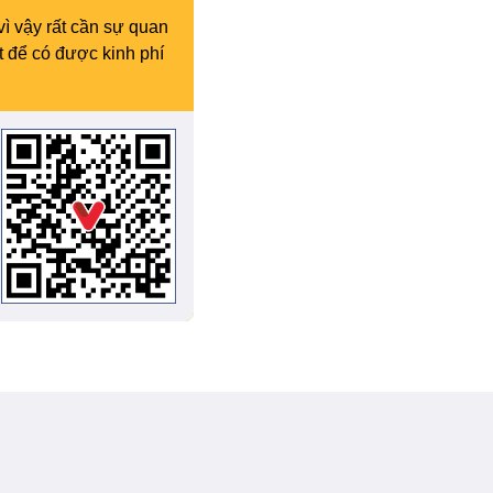
vì vậy rất cần sự quan
t để có được kinh phí