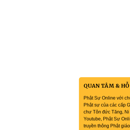
QUAN TÂM & HỖ
Phật Sự Online với ch
Phật sự của các cấp Gi
chư Tôn đức Tăng, Ni 
Youtube, Phật Sự Onli
truyền thông Phật gi