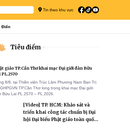
Tin theo khu vực
 Điển
Tiêu điểm
ật giáo TP.Cần Thơ khai mạc Đại giới đàn Bửu
i PL.2570
ng 8/8, tại Thiền viện Trúc Lâm Phương Nam Ban Trị
 GHPGVN TP.Cần Thơ long trọng khai mạc Đại giới
n Bửu Lai PL.2570 – PL.2026.
[Video] TP. HCM: Khảo sát và
triển khai công tác chuẩn bị Đại
hội Đại biểu Phật giáo toàn quốc
lần thứ X, nhiệm kỳ 2026-2031