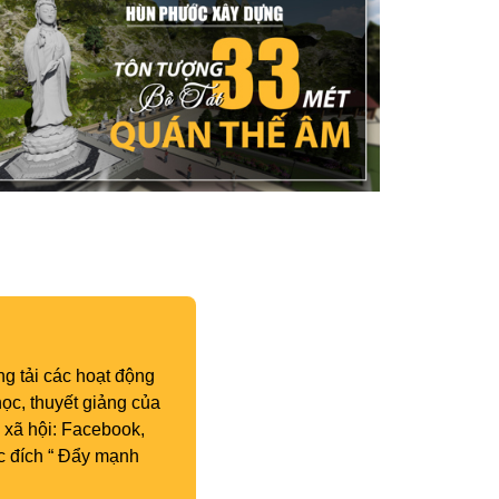
g tải các hoạt động
ọc, thuyết giảng của
 xã hội: Facebook,
c đích “ Đẩy mạnh