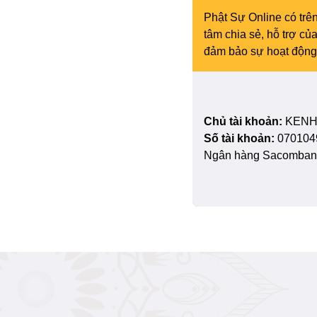
Phật Sự Online có trên
tâm chia sẻ, hỗ trợ c
đảm bảo sự hoạt động 
Chủ tài khoản:
KENH
Số tài khoản:
070104
Ngân hàng Sacombank