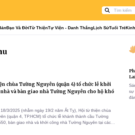
Bản
Đạo Và Đời
Từ Thiện
Tự Viện - Danh Thắng
Lịch Sử
Tuổi Trẻ
Kinh
au
Ph
La
iện chùa Tường Nguyên (quận 4) tổ chức lễ khởi
Sá
, nhà và bàn giao nhà Tường Nguyên cho hộ khó
sự
đà
18/3/2025 (nhằm ngày 19/2 năm Ất Tỵ), Hội từ thiện chùa
ên (quận 4, TP.HCM) tổ chức lễ khánh thành cầu Tường
50, bàn giao nhà và khởi công nhà Tường Nguyên tại các
ong, Hậu Giang và Bến Tre.