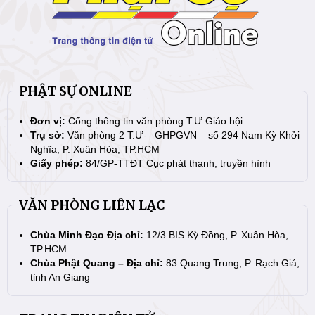
PHẬT SỰ ONLINE
Đơn vị:
Cổng thông tin văn phòng T.Ư Giáo hội
Trụ sở:
Văn phòng 2 T.Ư – GHPGVN – số 294 Nam Kỳ Khởi
Nghĩa, P. Xuân Hòa, TP.HCM
Giấy phép:
84/GP-TTĐT Cục phát thanh, truyền hình
VĂN PHÒNG LIÊN LẠC
Chùa Minh Đạo Địa chỉ:
12/3 BIS Kỳ Đồng, P. Xuân Hòa,
TP.HCM
Chùa Phật Quang – Địa chỉ:
83 Quang Trung, P. Rạch Giá,
tỉnh An Giang