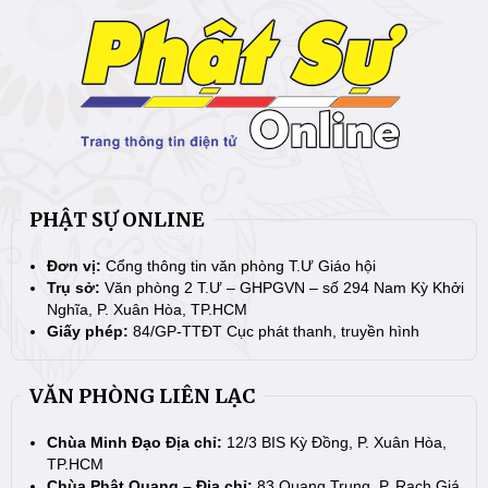
PHẬT SỰ ONLINE
Đơn vị:
Cổng thông tin văn phòng T.Ư Giáo hội
Trụ sở:
Văn phòng 2 T.Ư – GHPGVN – số 294 Nam Kỳ Khởi
Nghĩa, P. Xuân Hòa, TP.HCM
Giấy phép:
84/GP-TTĐT Cục phát thanh, truyền hình
VĂN PHÒNG LIÊN LẠC
Chùa Minh Đạo Địa chỉ:
12/3 BIS Kỳ Đồng, P. Xuân Hòa,
TP.HCM
Chùa Phật Quang – Địa chỉ:
83 Quang Trung, P. Rạch Giá,