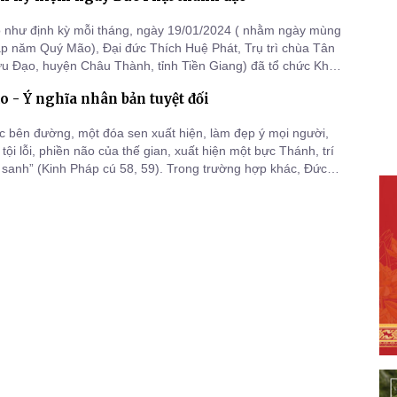
 như định kỳ mỗi tháng, ngày 19/01/2024 ( nhằm ngày mùng
p năm Quý Mão), Đại đức Thích Huệ Phát, Trụ trì chùa Tân
u Đạo, huyện Châu Thành, tỉnh Tiền Giang) đã tổ chức Khóa
y Thiền tập” cho quý Phật tử tham dự.
 - Ý nghĩa nhân bản tuyệt đối
c bên đường, một đóa sen xuất hiện, làm đẹp ý mọi người,
tội lỗi, phiền não của thế gian, xuất hiện một bực Thánh, trí
n sanh” (Kinh Pháp cú 58, 59). Trong trường hợp khác, Đức
ẳng định: “Con người là tối thắng, vì có hai khả năng, một là
 thành tựu Đạo Bồ đề, hai là làm cho Chánh báo (Tâm),