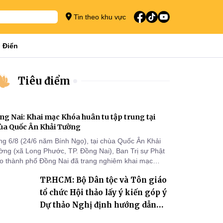
Tin theo khu vực
 Điển
Tiêu điểm
ng Nai: Khai mạc Khóa huân tu tập trung tại
ùa Quốc Ân Khải Tường
ng 6/8 (24/6 năm Bính Ngọ), tại chùa Quốc Ân Khải
ờng (xã Long Phước, TP. Đồng Nai), Ban Trị sự Phật
áo thành phố Đồng Nai đã trang nghiêm khai mạc
a huân tu tập trung trong mùa An cư kiết hạ Phật lịch
TP.HCM: Bộ Dân tộc và Tôn giáo
70 dành cho chư Tăng hành giả an cư tại chỗ khu vực
I, VIII và trường hạ chùa Quốc Ân Khải Tường.
tổ chức Hội thảo lấy ý kiến góp ý
Dự thảo Nghị định hướng dẫn
thi hành Luật Tín ngưỡng, tôn