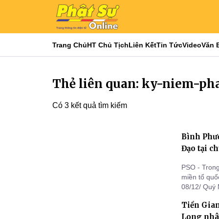
Trang Chủ
HT Chủ Tịch
Liên Kết
Tin Tức
Video
Văn 
Thẻ liên quan: ky-niem-ph
Có 3 kết quả tìm kiếm
Bình Phư
Đạo tại c
PSO - Trong
miền tổ quố
08/12/ Quý 
tỉnh Bình P
Tiền Gian
Bình Phước)
Đức Phật T
Long nhâ