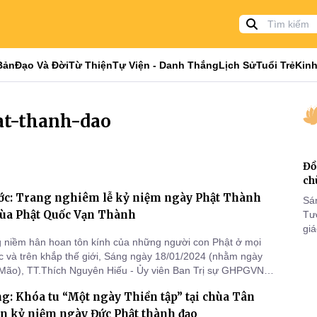
Bản
Đạo Và Đời
Từ Thiện
Tự Viện - Danh Thắng
Lịch Sử
Tuổi Trẻ
Kinh
at-thanh-dao
Đồ
ch
ớc: Trang nghiêm lễ kỷ niệm ngày Phật Thành
Sá
hùa Phật Quốc Vạn Thành
Tư
gi
 niềm hân hoan tôn kính của những người con Phật ở mọi
Khó
c và trên khắp thế giới, Sáng ngày 18/01/2024 (nhằm ngày
25
Mão), TT.Thích Nguyên Hiếu - Ủy viên Ban Trị sự GHPGVN
VI
hước, Trụ trì chùa Phật Quốc Vạn Thành (TX.Bình Long, tỉnh
g: Khóa tu “Một ngày Thiền tập” tại chùa Tân
 và đạo tràng Phật tử trang nghiêm cử hành lễ kỷ niệm ngày
n kỷ niệm ngày Đức Phật thành đạo