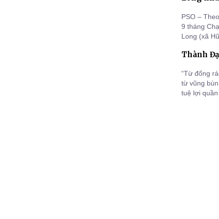
PSO – Theo
9 tháng Chạ
Long (xã Hữ
tu “Một ngà
Thành Đạo
“Từ đống rá
từ vũng bùn 
tuệ lợi quầ
Phật cũng kh
có khả năng