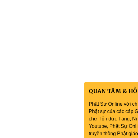
QUAN TÂM & HỖ
Phật Sự Online với ch
Phật sự của các cấp Gi
chư Tôn đức Tăng, Ni 
Youtube, Phật Sự Onli
truyền thông Phật gi