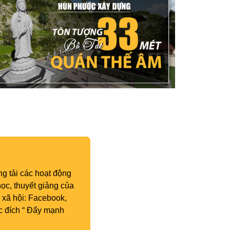
g tải các hoạt động
ọc, thuyết giảng của
 xã hội: Facebook,
c đích “ Đẩy mạnh