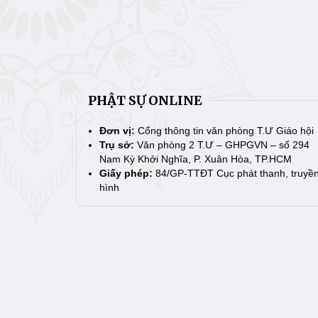
PHẬT SỰ ONLINE
Đơn vị:
Cổng thông tin văn phòng T.Ư Giáo hội
Trụ sở:
Văn phòng 2 T.Ư – GHPGVN – số 294
Nam Kỳ Khởi Nghĩa, P. Xuân Hòa, TP.HCM
Giấy phép:
84/GP-TTĐT Cục phát thanh, truyề
hình