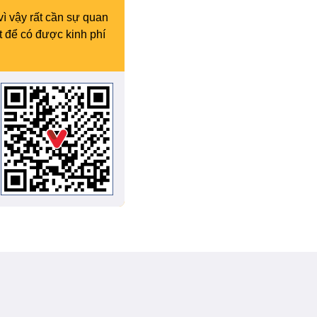
vì vậy rất cần sự quan
t để có được kinh phí