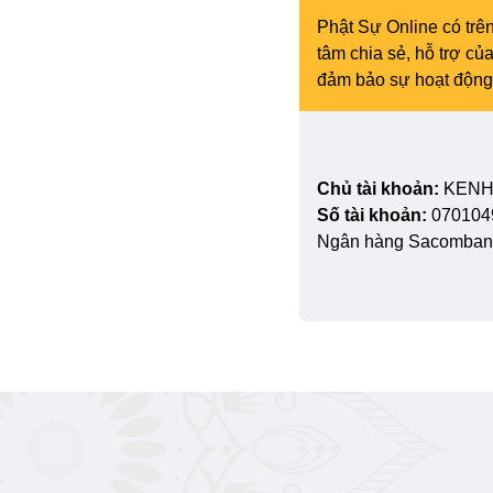
Phật Sự Online có trên
tâm chia sẻ, hỗ trợ c
đảm bảo sự hoạt động 
Chủ tài khoản:
KENH
Số tài khoản:
070104
Ngân hàng Sacombank