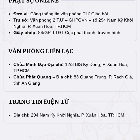
PHẬT SỰ ONLINE
Đơn vị:
Cổng thông tin văn phòng T.Ư Giáo hội
Trụ sở:
Văn phòng 2 T.Ư – GHPGVN – số 294 Nam Kỳ Khởi
Nghĩa, P. Xuân Hòa, TP.HCM
Giấy phép:
84/GP-TTĐT Cục phát thanh, truyền hình
VĂN PHÒNG LIÊN LẠC
Chùa Minh Đạo Địa chỉ:
12/3 BIS Kỳ Đồng, P. Xuân Hòa,
TP.HCM
Chùa Phật Quang – Địa chỉ:
83 Quang Trung, P. Rạch Giá,
tỉnh An Giang
TRANG TIN ĐIỆN TỬ
Địa chỉ:
294 Nam Kỳ Khởi Nghĩa, P. Xuân Hòa, TP.HCM