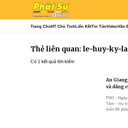
Trang Chủ
HT Chủ Tịch
Liên Kết
Tin Tức
Video
Văn 
Thẻ liên quan: le-huy-ky-l
Có 1 kết quả tìm kiếm
An Giang:
và dâng c
PSO - Ngày
Tâm – trụ t
môn đồ pháp
sư Thích N
tỉnh Kiên G
dường chư 