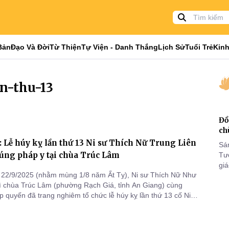
Bản
Đạo Và Đời
Từ Thiện
Tự Viện - Danh Thắng
Lịch Sử
Tuổi Trẻ
Kinh
an-thu-13
Đồ
ch
 Lễ húy kỵ lần thứ 13 Ni sư Thích Nữ Trung Liên
Sá
úng pháp y tại chùa Trúc Lâm
Tư
gi
 22/9/2025 (nhằm mùng 1/8 năm Ất Tỵ), Ni sư Thích Nữ Như
Khó
rì chùa Trúc Lâm (phường Rạch Giá, tỉnh An Giang) cùng
25
 quyến đã trang nghiêm tổ chức lễ húy kỵ lần thứ 13 cố Ni
VI
ữ Trung Liên – nguyên Trưởng ban Từ thiện Xã hội GHPGVN
iang (cũ), khai sơn chùa Trúc Lâm – và lễ dâng y ca sa cúng
T