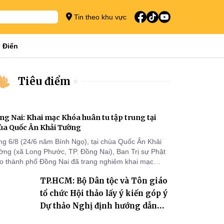
Tin theo khu vực
 Điển
Tiêu điểm
ng Nai: Khai mạc Khóa huân tu tập trung tại
ùa Quốc Ân Khải Tường
ng 6/8 (24/6 năm Bính Ngọ), tại chùa Quốc Ân Khải
ờng (xã Long Phước, TP. Đồng Nai), Ban Trị sự Phật
áo thành phố Đồng Nai đã trang nghiêm khai mạc
a huân tu tập trung trong mùa An cư kiết hạ Phật lịch
TP.HCM: Bộ Dân tộc và Tôn giáo
70 dành cho chư Tăng hành giả an cư tại chỗ khu vực
I, VIII và trường hạ chùa Quốc Ân Khải Tường.
tổ chức Hội thảo lấy ý kiến góp ý
Dự thảo Nghị định hướng dẫn
thi hành Luật Tín ngưỡng, tôn