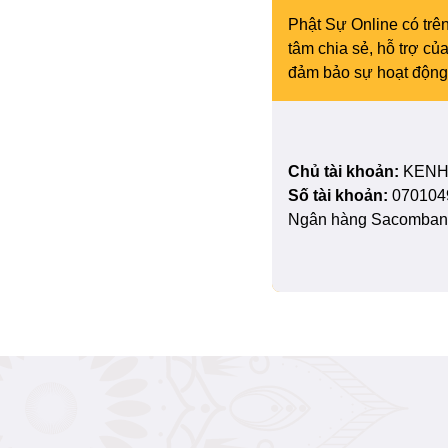
Phật Sự Online có trên
tâm chia sẻ, hỗ trợ c
đảm bảo sự hoạt động 
Chủ tài khoản:
KENH
Số tài khoản:
070104
Ngân hàng Sacombank