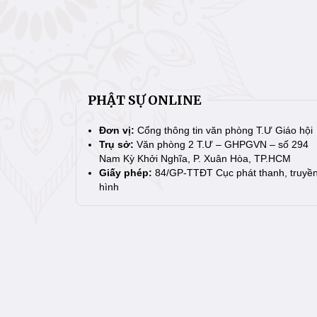
PHẬT SỰ ONLINE
Đơn vị:
Cổng thông tin văn phòng T.Ư Giáo hội
Trụ sở:
Văn phòng 2 T.Ư – GHPGVN – số 294
Nam Kỳ Khởi Nghĩa, P. Xuân Hòa, TP.HCM
Giấy phép:
84/GP-TTĐT Cục phát thanh, truyề
hình