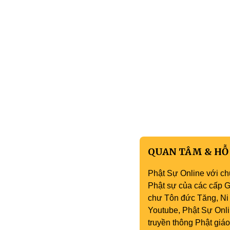
QUAN TÂM & HỖ
Phật Sự Online với ch
Phật sự của các cấp Gi
chư Tôn đức Tăng, Ni 
Youtube, Phật Sự Onli
truyền thông Phật gi