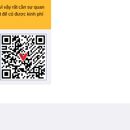
vì vậy rất cần sự quan
t để có được kinh phí