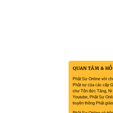
QUAN TÂM & HỖ
Phật Sự Online với ch
Phật sự của các cấp Gi
chư Tôn đức Tăng, Ni 
Youtube, Phật Sự Onli
truyền thông Phật gi
Phật Sự Online có trên