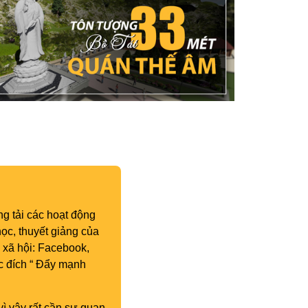
g tải các hoạt động
ọc, thuyết giảng của
 xã hội: Facebook,
c đích “ Đẩy mạnh
vì vậy rất cần sự quan