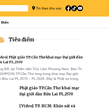
Tin theo khu vực
 Điển
Tiêu điểm
ideo] Phật giáo TP.Cần Thơ khai mạc Đại giới đàn
u Lai PL.2570
ng 8/8, tại Thiền viện Trúc Lâm Phương Nam, Ban Trị
 GHPGVN TP.Cần Thơ long trọng khai mạc Đại giới
n Bửu Lai PL.2570 – PL.2026. Đây là Phật sự trọng
 đầu tiên được Ban Trị sự triển khai sau thành công
Phật giáo TP.Cần Thơ khai mạc
 Đại hội Phật giáo thành phố lần thứ I, thể hiện sự
n tâm đối với công tác truyền giới, đào tạo Tăng tài
Đại giới đàn Bửu Lai PL.2570
 tiếp nối mạng mạch Tăng-g
[Video] TP. HCM: Khảo sát và