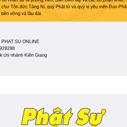
ủa chư Tôn đức Tăng Ni, quý Phật tử và quý vị yêu mến Đạo Phậ
bền vững và lâu dài.
 PHAT SU ONLINE
929298
 chi nhánh Kiên Giang