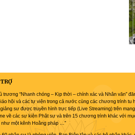
 TRỢ
ủ trương “Nhanh chóng – Kịp thời – chính xác và Nhân văn” đăn
áo hội và các tự viện trong cả nước cùng các chương trình tu h
giảng sư được truyền hình trực tiếp (Live Streaming) trên mạng
ne về các sự kiện Phật sự và trên 15 chương trình khác với mụ
áo như một kênh Hoằng pháp …”
 60 nhân sự là phóng viên, Ban Biên tập và các bộ phận khác, 