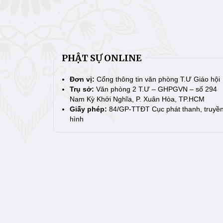
PHẬT SỰ ONLINE
Đơn vị:
Cổng thông tin văn phòng T.Ư Giáo hội
Trụ sở:
Văn phòng 2 T.Ư – GHPGVN – số 294
Nam Kỳ Khởi Nghĩa, P. Xuân Hòa, TP.HCM
Giấy phép:
84/GP-TTĐT Cục phát thanh, truyề
hình