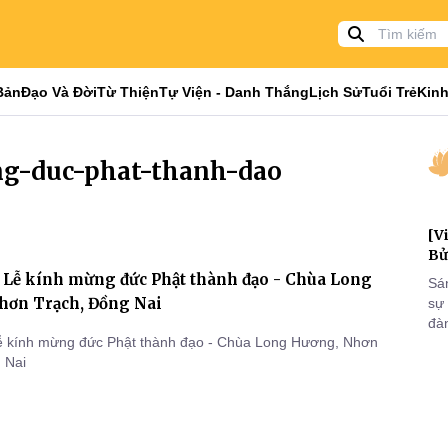
Bản
Đạo Và Đời
Từ Thiện
Tự Viện - Danh Thắng
Lịch Sử
Tuổi Trẻ
Kinh
ng-duc-phat-thanh-dao
[V
Bử
: Lễ kính mừng đức Phật thành đạo - Chùa Long
Sá
hơn Trạch, Đồng Nai
sự
đà
Lễ kính mừng đức Phật thành đạo - Chùa Long Hương, Nhơn
đại
 Nai
của
qua
và