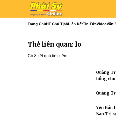
Trang Chủ
HT Chủ Tịch
Liên Kết
Tin Tức
Video
Văn 
Thẻ liên quan: lo
Có 8 kết quả tìm kiếm
Quảng Trị
hồng ch
Quảng Tr
Yên Bái: 
Ban Trị s