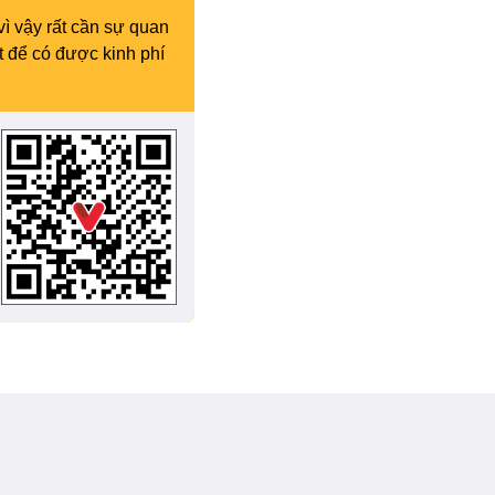
vì vậy rất cần sự quan
t để có được kinh phí