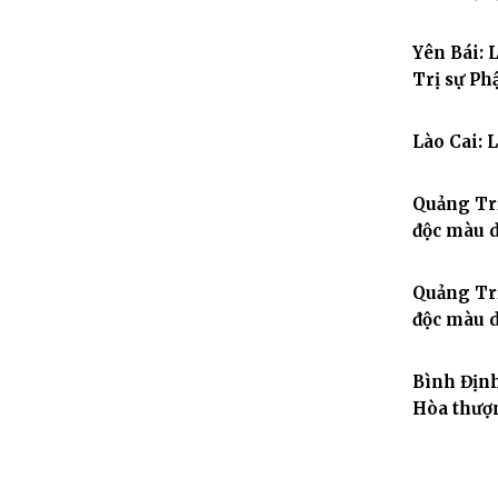
Yên Bái: 
Trị sự Ph
Lào Cai: 
Quảng Trị
độc màu d
Quảng Trị
độc màu d
Bình Định
Hòa thượ