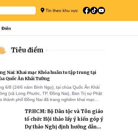
Tin theo khu vực
 Điển
Tiêu điểm
ng Nai: Khai mạc Khóa huân tu tập trung tại
ùa Quốc Ân Khải Tường
ng 6/8 (24/6 năm Bính Ngọ), tại chùa Quốc Ân Khải
ờng (xã Long Phước, TP. Đồng Nai), Ban Trị sự Phật
áo thành phố Đồng Nai đã trang nghiêm khai mạc
a huân tu tập trung trong mùa An cư kiết hạ Phật lịch
TP.HCM: Bộ Dân tộc và Tôn giáo
70 dành cho chư Tăng hành giả an cư tại chỗ khu vực
I, VIII và trường hạ chùa Quốc Ân Khải Tường.
tổ chức Hội thảo lấy ý kiến góp ý
Dự thảo Nghị định hướng dẫn
thi hành Luật Tín ngưỡng, tôn