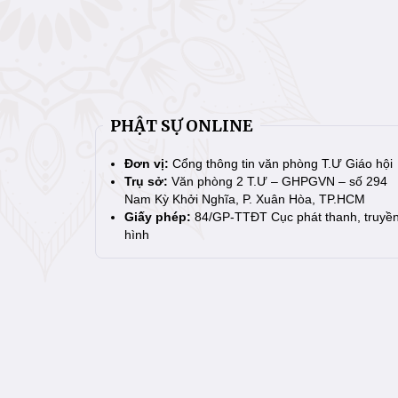
PHẬT SỰ ONLINE
Đơn vị:
Cổng thông tin văn phòng T.Ư Giáo hội
Trụ sở:
Văn phòng 2 T.Ư – GHPGVN – số 294
Nam Kỳ Khởi Nghĩa, P. Xuân Hòa, TP.HCM
Giấy phép:
84/GP-TTĐT Cục phát thanh, truyề
hình