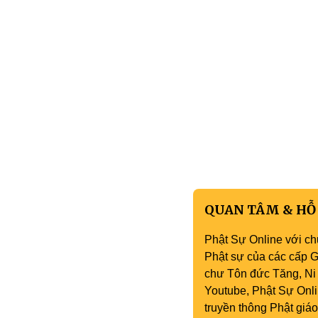
QUAN TÂM & HỖ
Phật Sự Online với ch
Phật sự của các cấp Gi
chư Tôn đức Tăng, Ni 
Youtube, Phật Sự Onli
truyền thông Phật gi