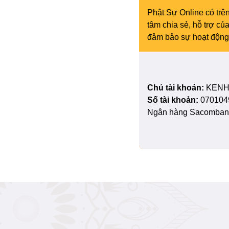
Phật Sự Online có trên
tâm chia sẻ, hỗ trợ c
đảm bảo sự hoạt động 
Chủ tài khoản:
KENH
Số tài khoản:
070104
Ngân hàng Sacombank