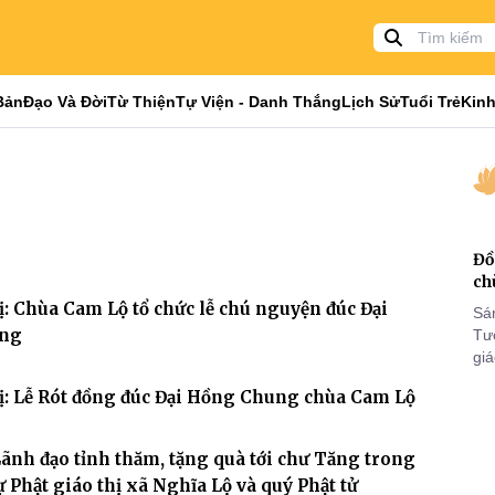
Bản
Đạo Và Đời
Từ Thiện
Tự Viện - Danh Thắng
Lịch Sử
Tuổi Trẻ
Kinh
Đồ
ch
: Chùa Cam Lộ tổ chức lễ chú nguyện đúc Đại
Sá
ung
Tư
gi
Khó
ị: Lễ Rót đồng đúc Đại Hồng Chung chùa Cam Lộ
25
VI
Lãnh đạo tỉnh thăm, tặng quà tới chư Tăng trong
ự Phật giáo thị xã Nghĩa Lộ và quý Phật tử