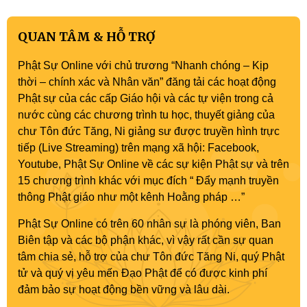
QUAN TÂM & HỖ TRỢ
Phật Sự Online với chủ trương “Nhanh chóng – Kịp
thời – chính xác và Nhân văn” đăng tải các hoạt động
Phật sự của các cấp Giáo hội và các tự viện trong cả
nước cùng các chương trình tu học, thuyết giảng của
chư Tôn đức Tăng, Ni giảng sư được truyền hình trực
tiếp (Live Streaming) trên mạng xã hội: Facebook,
Youtube, Phật Sự Online về các sự kiện Phật sự và trên
15 chương trình khác với mục đích “ Đẩy mạnh truyền
thông Phật giáo như một kênh Hoằng pháp …”
Phật Sự Online có trên 60 nhân sự là phóng viên, Ban
Biên tập và các bộ phận khác, vì vậy rất cần sự quan
tâm chia sẻ, hỗ trợ của chư Tôn đức Tăng Ni, quý Phật
tử và quý vị yêu mến Đạo Phật để có được kinh phí
đảm bảo sự hoạt động bền vững và lâu dài.