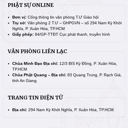
PHẬT SỰ ONLINE
Đơn vị:
Cổng thông tin văn phòng T.Ư Giáo hội
Trụ sở:
Văn phòng 2 T.Ư – GHPGVN – số 294 Nam Kỳ Khởi
Nghĩa, P. Xuân Hòa, TP.HCM
Giấy phép:
84/GP-TTĐT Cục phát thanh, truyền hình
VĂN PHÒNG LIÊN LẠC
Chùa Minh Đạo Địa chỉ:
12/3 BIS Kỳ Đồng, P. Xuân Hòa,
TP.HCM
Chùa Phật Quang – Địa chỉ:
83 Quang Trung, P. Rạch Giá,
tỉnh An Giang
TRANG TIN ĐIỆN TỬ
Địa chỉ:
294 Nam Kỳ Khởi Nghĩa, P. Xuân Hòa, TP.HCM