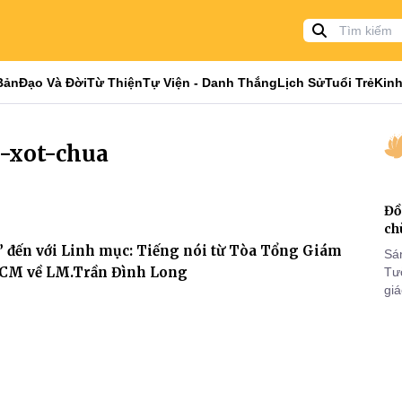
Bản
Đạo Và Đời
Từ Thiện
Tự Viện - Danh Thắng
Lịch Sử
Tuổi Trẻ
Kinh
g-xot-chua
Đồ
ch
” đến với Linh mục: Tiếng nói từ Tòa Tổng Giám
Sá
CM về LM.Trần Đình Long
Tư
gi
Khó
25
VI