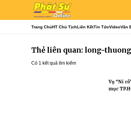
Trang Chủ
HT Chủ Tịch
Liên Kết
Tin Tức
Video
Văn 
Thẻ liên quan: long-thuon
Có 1 kết quả tìm kiếm
Vụ “Ni cô
mục TP.H