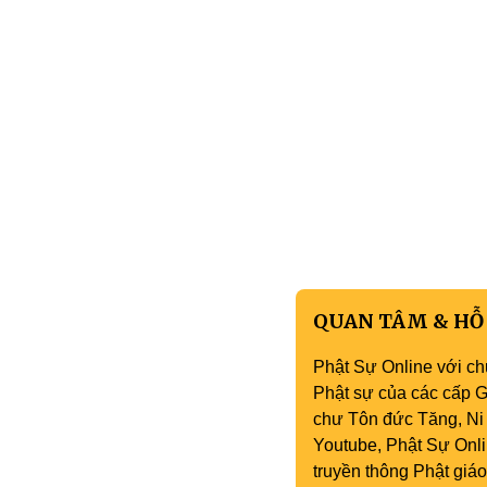
QUAN TÂM & HỖ
Phật Sự Online với ch
Phật sự của các cấp Gi
chư Tôn đức Tăng, Ni 
Youtube, Phật Sự Onli
truyền thông Phật gi