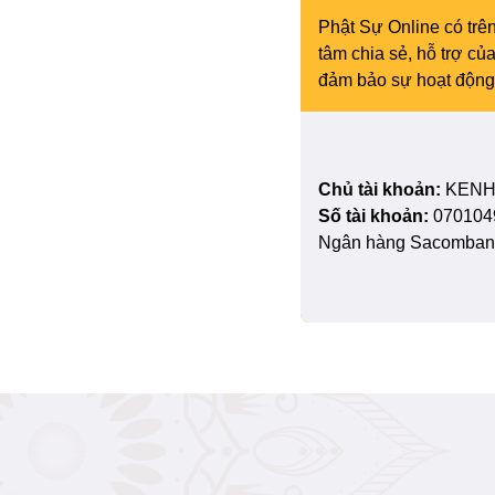
Phật Sự Online có trên
tâm chia sẻ, hỗ trợ c
đảm bảo sự hoạt động 
Chủ tài khoản:
KENH
Số tài khoản:
070104
Ngân hàng Sacombank