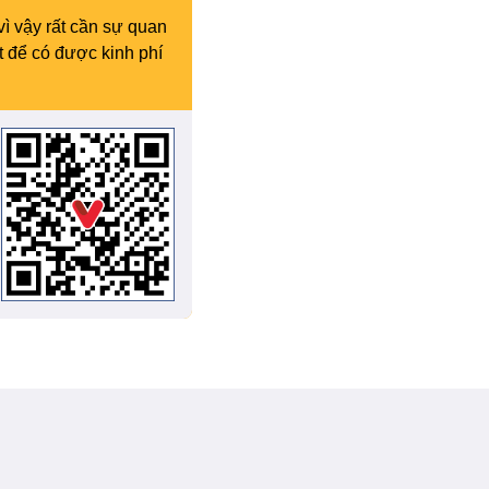
vì vậy rất cần sự quan
t để có được kinh phí