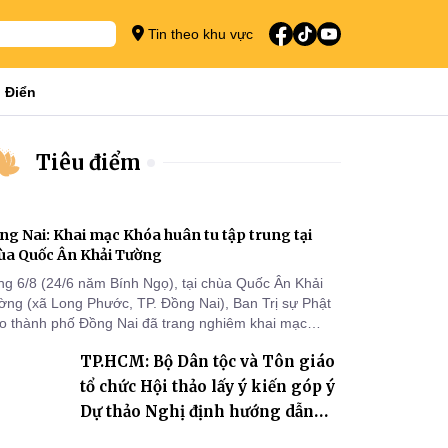
Tin theo khu vực
 Điển
Tiêu điểm
ng Nai: Khai mạc Khóa huân tu tập trung tại
ùa Quốc Ân Khải Tường
ng 6/8 (24/6 năm Bính Ngọ), tại chùa Quốc Ân Khải
ờng (xã Long Phước, TP. Đồng Nai), Ban Trị sự Phật
áo thành phố Đồng Nai đã trang nghiêm khai mạc
a huân tu tập trung trong mùa An cư kiết hạ Phật lịch
TP.HCM: Bộ Dân tộc và Tôn giáo
70 dành cho chư Tăng hành giả an cư tại chỗ khu vực
I, VIII và trường hạ chùa Quốc Ân Khải Tường.
tổ chức Hội thảo lấy ý kiến góp ý
Dự thảo Nghị định hướng dẫn
thi hành Luật Tín ngưỡng, tôn