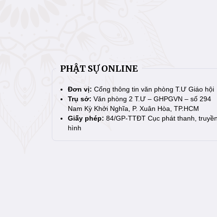
PHẬT SỰ ONLINE
Đơn vị:
Cổng thông tin văn phòng T.Ư Giáo hội
Trụ sở:
Văn phòng 2 T.Ư – GHPGVN – số 294
Nam Kỳ Khởi Nghĩa, P. Xuân Hòa, TP.HCM
Giấy phép:
84/GP-TTĐT Cục phát thanh, truyề
hình