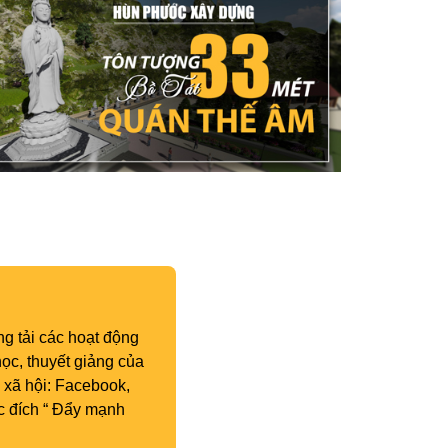
g tải các hoạt động
ọc, thuyết giảng của
 xã hội: Facebook,
c đích “ Đẩy mạnh