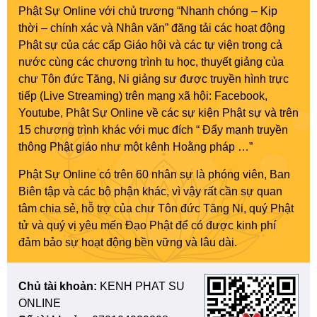
Phật Sự Online với chủ trương “Nhanh chóng – Kịp
thời – chính xác và Nhân văn” đăng tải các hoạt động
Phật sự của các cấp Giáo hội và các tự viện trong cả
nước cùng các chương trình tu học, thuyết giảng của
chư Tôn đức Tăng, Ni giảng sư được truyền hình trực
tiếp (Live Streaming) trên mạng xã hội: Facebook,
Youtube, Phật Sự Online về các sự kiện Phật sự và trên
15 chương trình khác với mục đích “ Đẩy mạnh truyền
thông Phật giáo như một kênh Hoằng pháp …”
Phật Sự Online có trên 60 nhân sự là phóng viên, Ban
Biên tập và các bộ phận khác, vì vậy rất cần sự quan
tâm chia sẻ, hỗ trợ của chư Tôn đức Tăng Ni, quý Phật
tử và quý vị yêu mến Đạo Phật để có được kinh phí
đảm bảo sự hoạt động bền vững và lâu dài.
Chủ tài khoản:
KENH PHAT SU
ONLINE