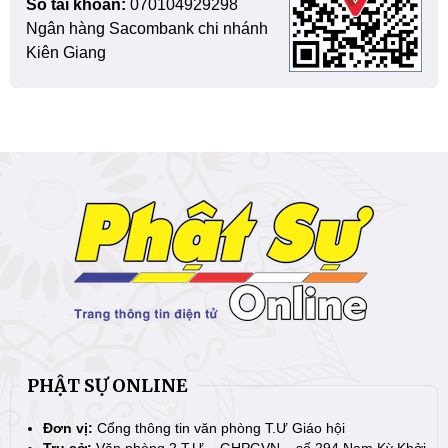
Số tài khoản:
070104929298
Ngân hàng Sacombank chi nhánh
Kiên Giang
PHẬT SỰ ONLINE
Đơn vị:
Cổng thông tin văn phòng T.Ư Giáo hội
Trụ sở:
Văn phòng 2 T.Ư – GHPGVN – số 294 Nam Kỳ Khởi