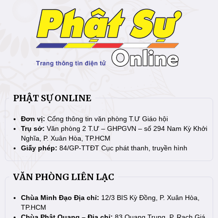
PHẬT SỰ ONLINE
Đơn vị:
Cổng thông tin văn phòng T.Ư Giáo hội
Trụ sở:
Văn phòng 2 T.Ư – GHPGVN – số 294 Nam Kỳ Khởi
Nghĩa, P. Xuân Hòa, TP.HCM
Giấy phép:
84/GP-TTĐT Cục phát thanh, truyền hình
VĂN PHÒNG LIÊN LẠC
Chùa Minh Đạo Địa chỉ:
12/3 BIS Kỳ Đồng, P. Xuân Hòa,
TP.HCM
Chùa Phật Quang – Địa chỉ:
83 Quang Trung, P. Rạch Giá,