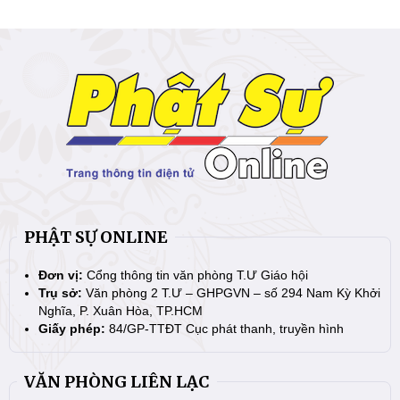
PHẬT SỰ ONLINE
Đơn vị:
Cổng thông tin văn phòng T.Ư Giáo hội
Trụ sở:
Văn phòng 2 T.Ư – GHPGVN – số 294 Nam Kỳ Khởi
Nghĩa, P. Xuân Hòa, TP.HCM
Giấy phép:
84/GP-TTĐT Cục phát thanh, truyền hình
VĂN PHÒNG LIÊN LẠC