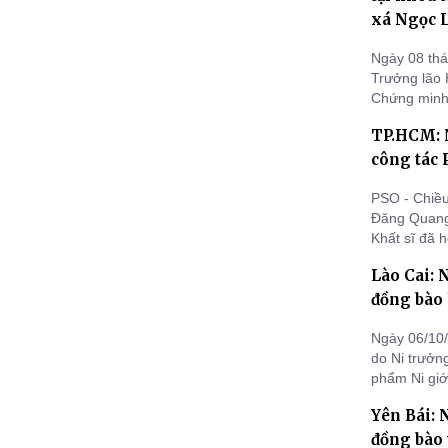
xá Ngọc 
Ngày 08 thá
Trưởng lão 
Chứng minh 
ruyền thốn
TP.HCM: N
công tác 
PSO - Chiều
Đăng Quang 
Khất sĩ đã 
động trong 
Lào Cai: 
Giáo hội Ni
1, quận
đồng bào
Ngày 06/10/
do Ni trưởn
phẩm Ni giới Hệ 
sư đã đến h
Yên Bái: N
nặng nề bởi
đồng bào