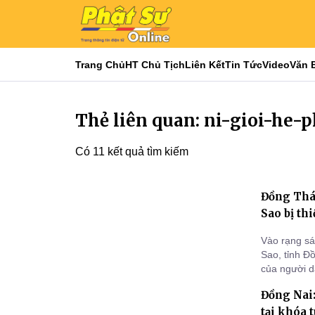
Trang Chủ
HT Chủ Tịch
Liên Kết
Tin Tức
Video
Văn 
Thẻ liên quan: ni-gioi-he-p
Có 11 kết quả tìm kiếm
Đồng Tháp
Sao bị thi
Vào rạng sá
Sao, tỉnh Đ
của người d
khổ và truyề
Đồng Nai:
Khất sĩ do 
tại khóa 