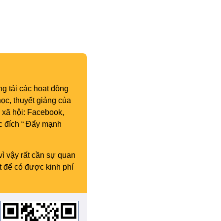
g tải các hoạt động
ọc, thuyết giảng của
 xã hội: Facebook,
c đích “ Đẩy mạnh
vì vậy rất cần sự quan
t để có được kinh phí