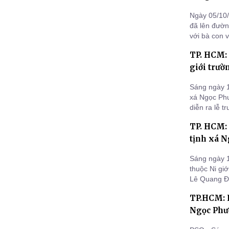
Ngày 05/10/
đã lên đườn
với bà con 
TP. HCM: 
giới trườ
Sáng ngày 1
xá Ngọc Ph
diễn ra lễ t
sĩ cho 60 giớ
TP. HCM: 
tịnh xá N
Sáng ngày 1
thuộc Ni gi
Lê Quang Đị
cùng quan tr
TP.HCM: K
Ngọc Phư