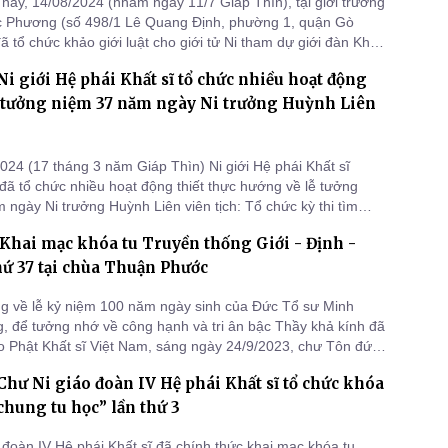
nay, 14/08/2024 (nhằm ngày 11/7 Giáp Thìn), tại giới trường
c Phương (số 498/1 Lê Quang Định, phường 1, quận Gò
 tổ chức khảo giới luật cho giới tử Ni tham dự giới đàn Khất
n.
i giới Hệ phái Khất sĩ tổ chức nhiều hoạt động
 tưởng niệm 37 năm ngày Ni trưởng Huỳnh Liên
024 (17 tháng 3 năm Giáp Thìn) Ni giới Hệ phái Khất sĩ
ã tổ chức nhiều hoạt động thiết thực hướng về lễ tưởng
 ngày Ni trưởng Huỳnh Liên viên tịch: Tổ chức kỳ thi tìm
ời sự nghiệp cố Ni trưởng, tặng nước lọc cho đồng bào vùng
Khai mạc khóa tu Truyền thống Giới - Định -
ao quà cho người khiếm thị, bệnh nhân bệnh viện Ung bướu
hứ 37 tại chùa Thuận Phước
 về lễ kỷ niệm 100 năm ngày sinh của Đức Tổ sư Minh
 để tưởng nhớ về công hạnh và tri ân bậc Thầy khả kính đã
o Phật Khất sĩ Việt Nam, sáng ngày 24/9/2023, chư Tôn đức
giới Hệ phái Khất sĩ kết hợp với đơn vị đăng cai đã long trọng
hư Ni giáo đoàn IV Hệ phái Khất sĩ tổ chức khóa
hai mạc khóa tu Truyền thống Giới - Định - Tuệ lần thứ 37 tại
chung tu học” lần thứ 3
 đoàn IV Hệ phái Khất sĩ đã chính thức khai mạc khóa tu