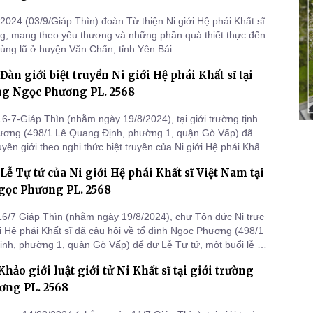
2024 (03/9/Giáp Thìn) đoàn Từ thiện Ni giới Hệ phái Khất sĩ
g, mang theo yêu thương và những phần quà thiết thực đến
vùng lũ ở huyện Văn Chấn, tỉnh Yên Bái.
Đàn giới biệt truyền Ni giới Hệ phái Khất sĩ tại
ng Ngọc Phương PL. 2568
6-7-Giáp Thìn (nhằm ngày 19/8/2024), tại giới trường tịnh
ương (498/1 Lê Quang Định, phường 1, quận Gò Vấp) đã
ruyền giới theo nghi thức biệt truyền của Ni giới Hệ phái Khất
i tử.
Lễ Tự tứ của Ni giới Hệ phái Khất sĩ Việt Nam tại
gọc Phương PL. 2568
6/7 Giáp Thìn (nhằm ngày 19/8/2024), chư Tôn đức Ni trực
ới Hệ phái Khất sĩ đã câu hội về tổ đình Ngọc Phương (498/1
nh, phường 1, quận Gò Vấp) để dự Lễ Tự tứ, một buổi lễ vô
ọng đối với người xuất gia chỉ diễn ra một lần trong năm.
hảo giới luật giới tử Ni Khất sĩ tại giới trường
ơng PL. 2568