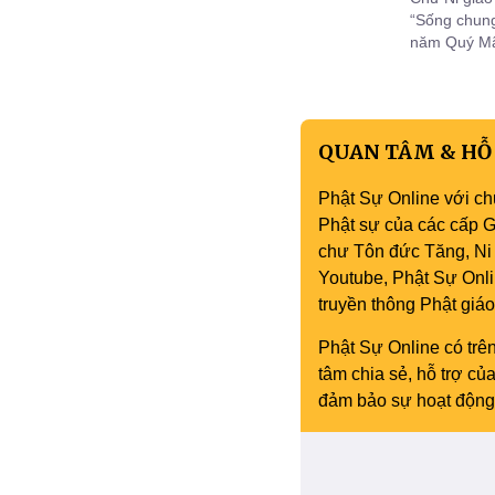
“Sống chung
năm Quý Mão
từ các miền 
QUAN TÂM & HỖ
Phật Sự Online với ch
Phật sự của các cấp Gi
chư Tôn đức Tăng, Ni 
Youtube, Phật Sự Onli
truyền thông Phật gi
Phật Sự Online có trên
tâm chia sẻ, hỗ trợ c
đảm bảo sự hoạt động 