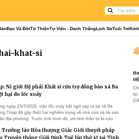
Bản
Đạo Và Đời
Từ Thiện
Tự Viện - Danh Thắng
Lịch Sử
Tuổi Trẻ
Kinh
hai-khat-si
Hu
ni
: Ni giới Hệ phái Khất sĩ cứu trợ đồng bào xã Ba
Ch
ệt hại do lốc xoáy
tạ
(G
ng ngày 23/7/2025, trận lốc xoáy bất ngờ xảy ra tại xã Ba
lã
ồng Tháp đã gây thiệt hại nghiêm trọng về nhà cửa và tài sản
th
ân địa phương. Trước tình hình đó, với tinh thần từ bi cứu
n thống “lá lành đùm lá rách”, Đoàn từ thiện Ni giới Hệ phái
 Trưởng lão Hòa thượng Giác Giới thuyết pháp
Ni sư Tâm Liên - Chứng minh Phân Ban Ni giới tỉnh Tây N
tu Truyền thống Giới Định Tuệ lần thứ 41 tại Tịnh