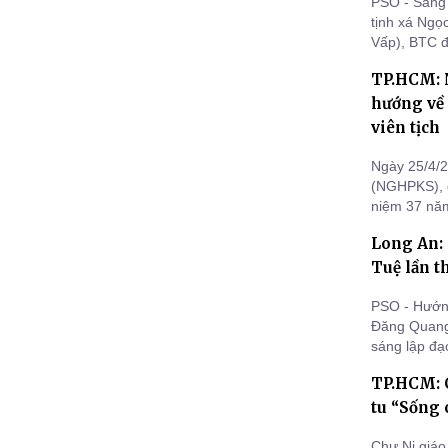
PSO - Sáng 
tịnh xá Ngọ
Vấp), BTC đã
sĩ biệt truyề
TP.HCM: N
hướng về
viên tịch
Ngày 25/4/2
(NGHPKS), đ
niệm 37 năm
hiểu cuộc đ
Long An: 
hạn mặn, tr
TP.HCM.
Tuệ lần t
PSO - Hướng
Đăng Quang,
sáng lập đạ
lãnh đạo Ni 
TP.HCM: C
tổ chức lễ k
tu “Sống 
Chư Ni giáo