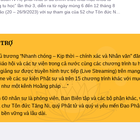
 tu học” lần thứ 3, diễn ra từ ngày mùng 6 đến 12 tháng 8
 (20 – 26/9/2023) với sự tham gia của 52 chư Tôn đức Ni
Tịnh xá và 6 cư sĩ.
 TRỢ
ủ trương “Nhanh chóng – Kịp thời – chính xác và Nhân văn” đăn
áo hội và các tự viện trong cả nước cùng các chương trình tu h
giảng sư được truyền hình trực tiếp (Live Streaming) trên mạng
ne về các sự kiện Phật sự và trên 15 chương trình khác với mụ
áo như một kênh Hoằng pháp …”
 60 nhân sự là phóng viên, Ban Biên tập và các bộ phận khác, 
ủa chư Tôn đức Tăng Ni, quý Phật tử và quý vị yêu mến Đạo Phậ
bền vững và lâu dài.