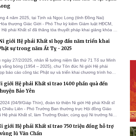
Long
ng 4 năm 2025, tại Tịnh xá Ngọc Long (tỉnh Đồng Nai)
Hòa thượng Giác Giới - Phó Thư ký kiêm Giám luật HĐCM,
Hệ phái Khất sĩ đã thăng tòa thuyết pháp khai giảng khóa tu
g lần thứ 41 của NGHPKS.
i giới Hệ phái Khất sĩ họp đầu năm triển khai
Phật sự trong năm Ất Tỵ - 2025
 ngày 27/2/2025, nhân lễ tưởng niệm lần thứ 71 Tổ sư Minh
vắng bóng (1954 – 2025), chư Tôn đức Ni giới Hệ phái
họp báo cáo công tác Phật sự và triển khai chương trình hoạt
năm Ất Tỵ - 2025, tại Tổ đình Ngọc Phương - Trung ương
Ni giới Hệ phái Khất sĩ trao 1400 phần quà đến
 giới Hệ phái Khất sĩ Việt Nam (498/1 Lê Quang Định, phường
 huyện Bảo Yên
2024 (04/9/Giáp Thìn), đoàn từ thiện Ni giới Hệ phái Khất sĩ
g Chiêu Liên - Phó Trưởng Ban thường trực Hội đồng Giáo
phái Khất sĩ, làm Trưởng Đoàn; cùng quý Ni trưởng Ni
uyện Bảo Yên, một trong những địa phương bị ảnh hưởng
i giới Hệ phái Khất sĩ trao 750 triệu đồng hỗ trợ
 mưa lũ.
 vùng lũ Văn Chấn