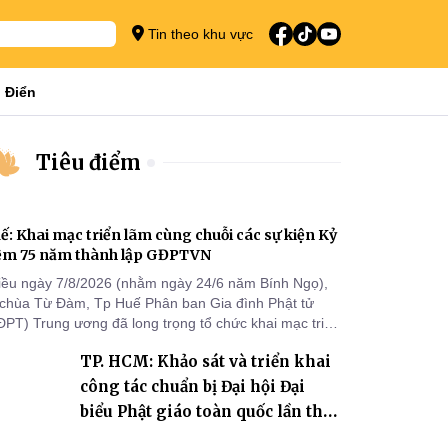
Tin theo khu vực
 Điển
Tiêu điểm
ế: Khai mạc triển lãm cùng chuỗi các sự kiện Kỷ
ệm 75 năm thành lập GĐPTVN
iều ngày 7/8/2026 (nhằm ngày 24/6 năm Bính Ngọ),
i chùa Từ Đàm, Tp Huế Phân ban Gia đình Phật tử
ĐPT) Trung ương đã long trọng tổ chức khai mạc triển
m cùng chuỗi các sự kiện chào mừng Kỷ niệm 75 năm
TP. HCM: Khảo sát và triển khai
ành lập GĐPTVN.
công tác chuẩn bị Đại hội Đại
biểu Phật giáo toàn quốc lần thứ
X, nhiệm kỳ 2026-2031