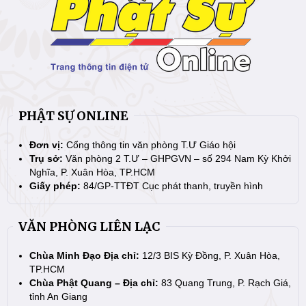
PHẬT SỰ ONLINE
Đơn vị:
Cổng thông tin văn phòng T.Ư Giáo hội
Trụ sở:
Văn phòng 2 T.Ư – GHPGVN – số 294 Nam Kỳ Khởi
Nghĩa, P. Xuân Hòa, TP.HCM
Giấy phép:
84/GP-TTĐT Cục phát thanh, truyền hình
VĂN PHÒNG LIÊN LẠC
Chùa Minh Đạo Địa chỉ:
12/3 BIS Kỳ Đồng, P. Xuân Hòa,
TP.HCM
Chùa Phật Quang – Địa chỉ:
83 Quang Trung, P. Rạch Giá,
tỉnh An Giang