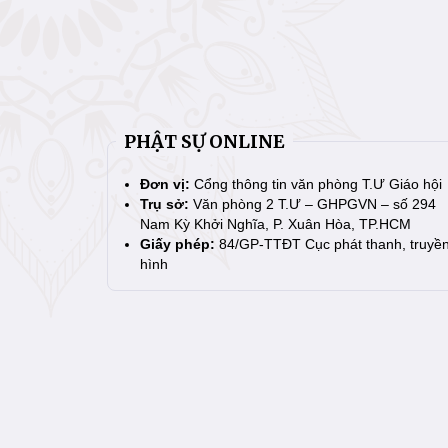
PHẬT SỰ ONLINE
Đơn vị:
Cổng thông tin văn phòng T.Ư Giáo hội
Trụ sở:
Văn phòng 2 T.Ư – GHPGVN – số 294
Nam Kỳ Khởi Nghĩa, P. Xuân Hòa, TP.HCM
Giấy phép:
84/GP-TTĐT Cục phát thanh, truyề
hình