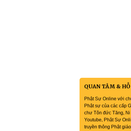
QUAN TÂM & HỖ
Phật Sự Online với ch
Phật sự của các cấp Gi
chư Tôn đức Tăng, Ni 
Youtube, Phật Sự Onli
truyền thông Phật gi