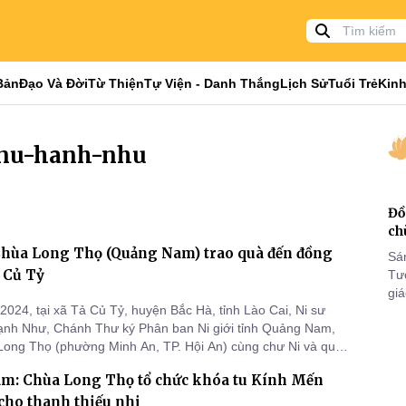
Bản
Đạo Và Đời
Từ Thiện
Tự Viện - Danh Thắng
Lịch Sử
Tuổi Trẻ
Kinh
h-nu-hanh-nhu
Đồ
ch
 Chùa Long Thọ (Quảng Nam) trao quà đến đồng
Sá
 Củ Tỷ
Tư
gi
2024, tại xã Tả Củ Tỷ, huyện Bắc Hà, tỉnh Lào Cai, Ni sư
Khó
ạnh Như, Chánh Thư ký Phân ban Ni giới tỉnh Quảng Nam,
25
a Long Thọ (phường Minh An, TP. Hội An) cùng chư Ni và quý
VI
đến thăm và tặng quà cho 384 gia đình đồng bào Dao và Hội
m: Chùa Long Thọ tổ chức khóa tu Kính Mến
xã Tả Củ Tỷ.
cho thanh thiếu nhi