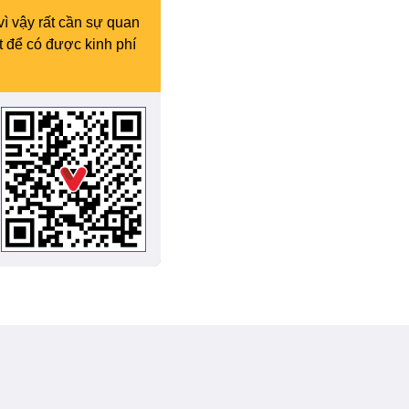
vì vậy rất cần sự quan
t để có được kinh phí