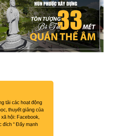
g tải các hoạt động
ọc, thuyết giảng của
 xã hội: Facebook,
c đích “ Đẩy mạnh