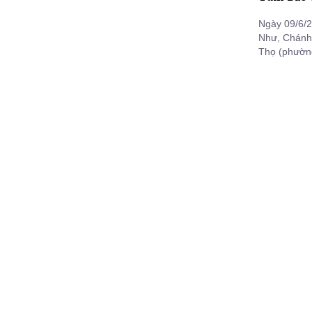
Ngày 09/6/2
Như, Chánh 
Thọ (phường
Ngày Chủ Nh
sinh từ 7 đế