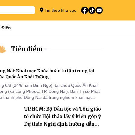
Tin theo khu vực
 Điển
Tiêu điểm
ng Nai: Khai mạc Khóa huân tu tập trung tại
ùa Quốc Ân Khải Tường
ng 6/8 (24/6 năm Bính Ngọ), tại chùa Quốc Ân Khải
ờng (xã Long Phước, TP. Đồng Nai), Ban Trị sự Phật
áo thành phố Đồng Nai đã trang nghiêm khai mạc
a huân tu tập trung trong mùa An cư kiết hạ Phật lịch
TP.HCM: Bộ Dân tộc và Tôn giáo
70 dành cho chư Tăng hành giả an cư tại chỗ khu vực
I, VIII và trường hạ chùa Quốc Ân Khải Tường.
tổ chức Hội thảo lấy ý kiến góp ý
Dự thảo Nghị định hướng dẫn
thi hành Luật Tín ngưỡng, tôn