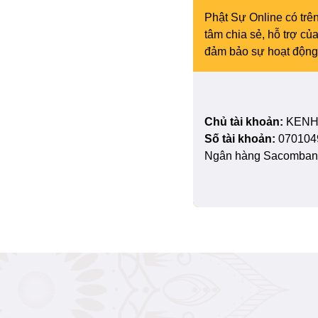
Phật Sự Online có trên
tâm chia sẻ, hỗ trợ c
đảm bảo sự hoạt động 
Chủ tài khoản:
KENH
Số tài khoản:
070104
Ngân hàng Sacombank