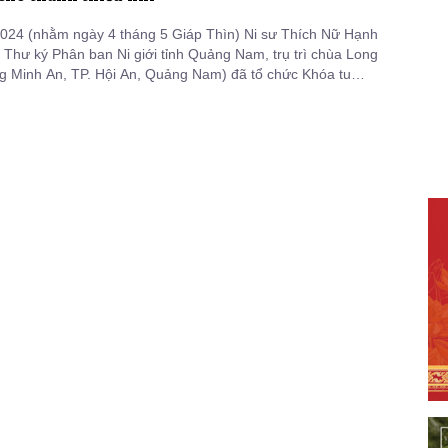
024 (nhằm ngày 4 tháng 5 Giáp Thìn) Ni sư Thích Nữ Hạnh
Thư ký Phân ban Ni giới tỉnh Quảng Nam, trụ trì chùa Long
 Minh An, TP. Hội An, Quảng Nam) đã tổ chức Khóa tu
ật Về Chùa lần 2, chủ đề: “Kính Mến Tam Bảo” cho 100 học
n 15 tuổi.