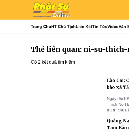
Trang Chủ
HT Chủ Tịch
Liên Kết
Tin Tức
Video
Văn 
Thẻ liên quan: ni-su-thic
Có 2 kết quả tìm kiếm
Lào Cai:
bào xã Tả
Ngày 05/10/
Thích Nữ H
trụ trì chù
Phật tử đã 
Quảng Na
khuyến học 
Tam Bảo 