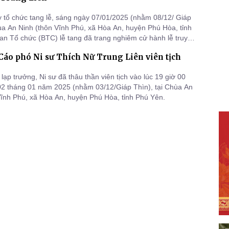
 tổ chức tang lễ, sáng ngày 07/01/2025 (nhằm 08/12/ Giáp
hùa An Ninh (thôn Vĩnh Phú, xã Hòa An, huyện Phú Hòa, tỉnh
an Tổ chức (BTC) lễ tang đã trang nghiêm cử hành lễ truy
 tống kim quan nhục thân Cố Ni Sư Thích nữ Trung Liên đến
Cáo phó Ni sư Thích Nữ Trung Liên viên tịch
 làm lễ Trà tỳ.
lạp trưởng, Ni sư đã thâu thần viên tịch vào lúc 19 giờ 00
02 tháng 01 năm 2025 (nhằm 03/12/Giáp Thìn), tại Chùa An
Vĩnh Phú, xã Hòa An, huyện Phú Hòa, tỉnh Phú Yên.