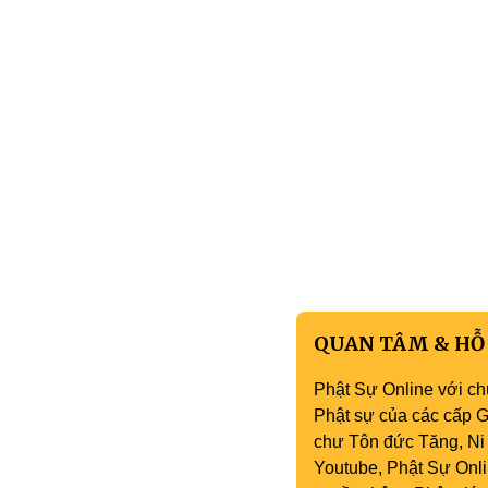
QUAN TÂM & HỖ
Phật Sự Online với ch
Phật sự của các cấp Gi
chư Tôn đức Tăng, Ni 
Youtube, Phật Sự Onli