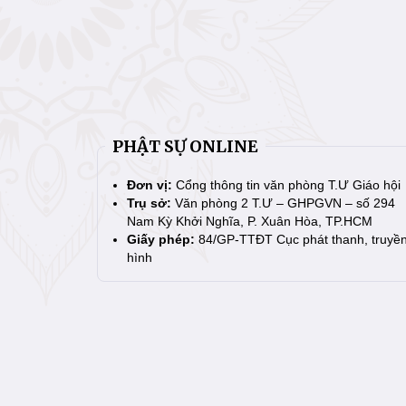
PHẬT SỰ ONLINE
Đơn vị:
Cổng thông tin văn phòng T.Ư Giáo hội
Trụ sở:
Văn phòng 2 T.Ư – GHPGVN – số 294
Nam Kỳ Khởi Nghĩa, P. Xuân Hòa, TP.HCM
Giấy phép:
84/GP-TTĐT Cục phát thanh, truyề
hình