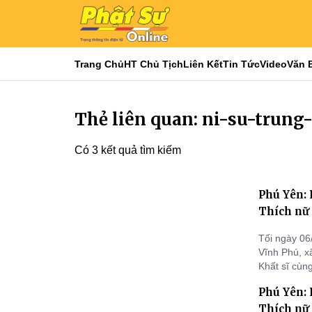
Trang Chủ
HT Chủ Tịch
Liên Kết
Tin Tức
Video
Văn 
Thẻ liên quan: ni-su-trung-
Có 3 kết quả tìm kiếm
Phú Yên: 
Thích nữ
Tối ngày 06
Vĩnh Phú, x
Khất sĩ cùn
tưởng niệm 
Phú Yên: 
Thích nữ