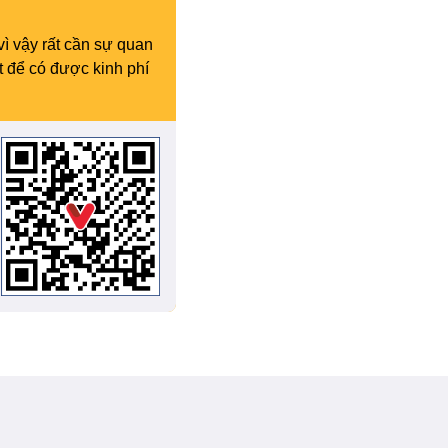
vì vậy rất cần sự quan
t để có được kinh phí