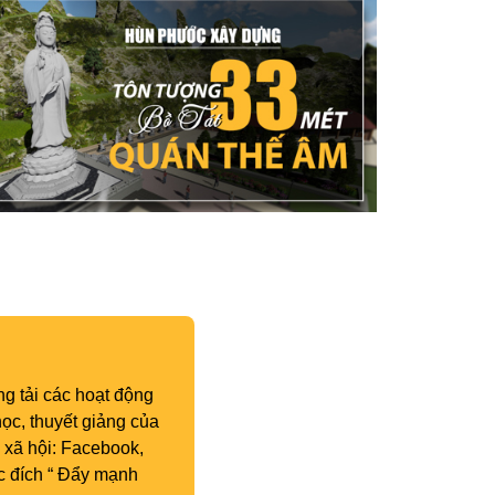
g tải các hoạt động
ọc, thuyết giảng của
 xã hội: Facebook,
c đích “ Đẩy mạnh