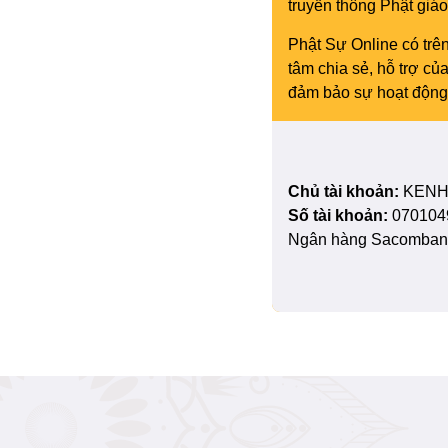
truyền thông Phật gi
Phật Sự Online có trên
tâm chia sẻ, hỗ trợ c
đảm bảo sự hoạt động 
Chủ tài khoản:
KENH
Số tài khoản:
070104
Ngân hàng Sacombank