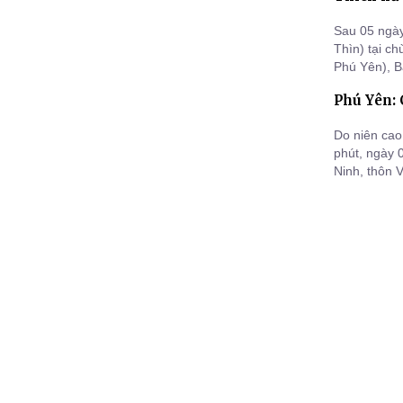
Sau 05 ngày
Thìn) tại c
Phú Yên), B
niệm, phụng
Phú Yên: 
Đài hỏa táng
Do niên cao 
phút, ngày 
Ninh, thôn 