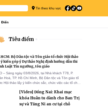
Tin theo khu vực
 Điển
Tiêu điểm
.HCM: Bộ Dân tộc và Tôn giáo tổ chức Hội thảo
y ý kiến góp ý Dự thảo Nghị định hướng dẫn thi
nh Luật Tín ngưỡng, tôn giáo
O – Sáng ngày 03/8/2026, tại Nhà khách T78, P.
ân Hoà, TP. Hồ Chí Minh, Bộ Dân tộc và Tôn giáo tổ
c Hội thảo lấy ý kiến chức sắc, chức việc các tổ chức
 giáo, người đại diện, Ban Quản lý cơ sở tín ngưỡng
[Video] Đồng Nai: Khai mạc
c tỉnh, thành phố khu vực phía Nam nhằm góp ý hoàn
ện hồ sơ Dự thảo Nghị định quy định chi tiết một số
khóa Huân tu dành cho Ban Trị
ều và biện pháp để tổ chức
sự và Tăng Ni an cư tại chỗ