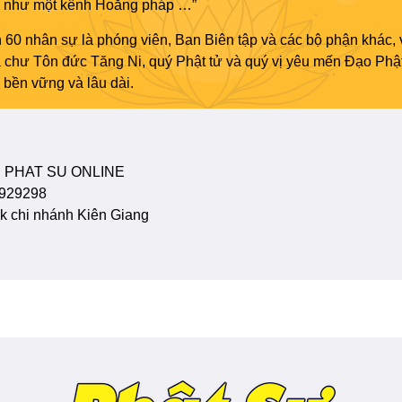
áo như một kênh Hoằng pháp …”
 60 nhân sự là phóng viên, Ban Biên tập và các bộ phận khác, 
ủa chư Tôn đức Tăng Ni, quý Phật tử và quý vị yêu mến Đạo Phậ
bền vững và lâu dài.
 PHAT SU ONLINE
929298
 chi nhánh Kiên Giang