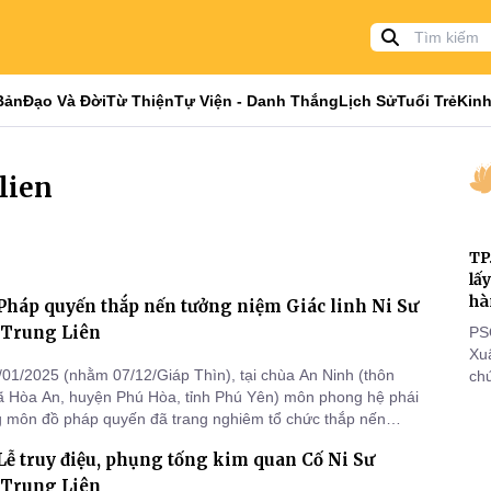
Bản
Đạo Và Đời
Từ Thiện
Tự Viện - Danh Thắng
Lịch Sử
Tuổi Trẻ
Kinh
lien
TP
lấ
hà
Pháp quyến thắp nến tưởng niệm Giác linh Ni Sư
 Trung Liên
PS
Xu
/01/2025 (nhằm 07/12/Giáp Thìn), tại chùa An Ninh (thôn
chứ
ã Hòa An, huyện Phú Hòa, tỉnh Phú Yên) môn phong hệ phái
tôn
g môn đồ pháp quyến đã trang nghiêm tổ chức thắp nến
cá
Giác linh cố Ni Sư Thích nữ Trung Liên.
thi
Lễ truy điệu, phụng tống kim quan Cố Ni Sư
đi
 Trung Liên