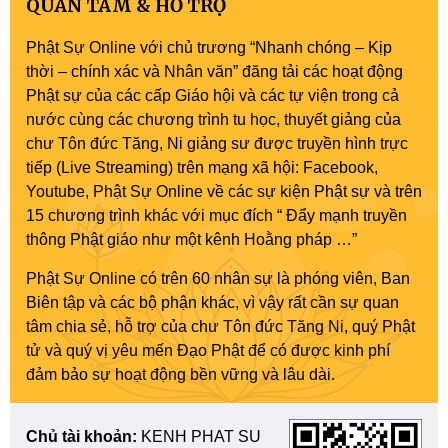
QUAN TÂM & HỖ TRỢ
Phật Sự Online với chủ trương “Nhanh chóng – Kịp
thời – chính xác và Nhân văn” đăng tải các hoạt động
Phật sự của các cấp Giáo hội và các tự viện trong cả
nước cùng các chương trình tu học, thuyết giảng của
chư Tôn đức Tăng, Ni giảng sư được truyền hình trực
tiếp (Live Streaming) trên mạng xã hội: Facebook,
Youtube, Phật Sự Online về các sự kiện Phật sự và trên
15 chương trình khác với mục đích “ Đẩy mạnh truyền
thông Phật giáo như một kênh Hoằng pháp …”
Phật Sự Online có trên 60 nhân sự là phóng viên, Ban
Biên tập và các bộ phận khác, vì vậy rất cần sự quan
tâm chia sẻ, hỗ trợ của chư Tôn đức Tăng Ni, quý Phật
tử và quý vị yêu mến Đạo Phật để có được kinh phí
đảm bảo sự hoạt động bền vững và lâu dài.
Chủ tài khoản:
KENH PHAT SU