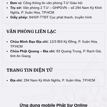
Đơn vị:
Cổng thông tin văn phòng T.Ư Giáo hội
Trụ sở:
Văn phòng 2 T.Ư – GHPGVN – số 294 Nam Kỳ Khởi
Nghĩa, P. Xuân Hòa, TP.HCM
Giấy phép:
84/GP-TTĐT Cục phát thanh, truyền hình
VĂN PHÒNG LIÊN LẠC
Chùa Minh Đạo Địa chỉ:
12/3 BIS Kỳ Đồng, P. Xuân Hòa,
TP.HCM
Chùa Phật Quang – Địa chỉ:
83 Quang Trung, P. Rạch Giá,
tỉnh An Giang
TRANG TIN ĐIỆN TỬ
Địa chỉ:
294 Nam Kỳ Khởi Nghĩa, P. Xuân Hòa, TP.HCM
Ứng dụng mobile Phật Sự Online