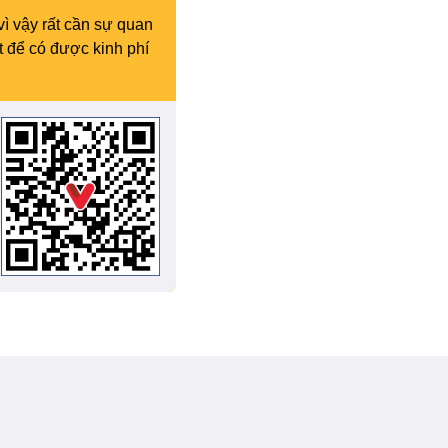
vì vậy rất cần sự quan
t để có được kinh phí