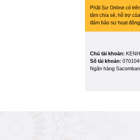
Phật Sự Online có trên
tâm chia sẻ, hỗ trợ c
đảm bảo sự hoạt động 
Chủ tài khoản:
KENH
Số tài khoản:
070104
Ngân hàng Sacombank