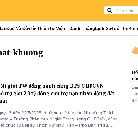
Bản
Đạo Và Đời
Từ Thiện
Tự Viện - Danh Thắng
Lịch Sử
Tuổi Trẻ
Kinh
nhat-khuong
Đồ
ch
 Ni giới TW đồng hành cùng BTS GHPGVN
Sá
 trợ gần 2,3 tỷ đồng cứu trợ nạn nhân động đất
Tư
gi
mar
Khó
25
ày 17 đến 22/5/2025, dưới sự chỉ đạo của Ni trưởng Thích
VI
ơng – Trưởng Phân ban Ni giới Trung ương GHPGVN, cùng
 tổ chức của Ni sư Thích Nữ Như Hiền – Phó Ban Trị sự,
 Từ thiện Xã hội GHPGVN tỉnh Bình Phước, Phó Phân ban Ni
ình Phước; Ni sư Thích Nữ Lệ Khánh – Ủy viên Ban Trị sự,