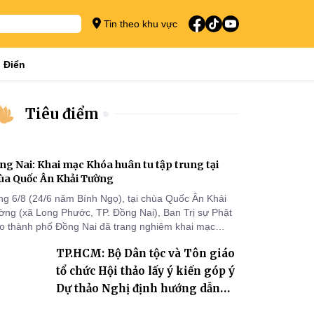
Tin theo khu vực
 Điển
Tiêu điểm
ng Nai: Khai mạc Khóa huân tu tập trung tại
ùa Quốc Ân Khải Tường
ng 6/8 (24/6 năm Bính Ngọ), tại chùa Quốc Ân Khải
ờng (xã Long Phước, TP. Đồng Nai), Ban Trị sự Phật
áo thành phố Đồng Nai đã trang nghiêm khai mạc
a huân tu tập trung trong mùa An cư kiết hạ Phật lịch
TP.HCM: Bộ Dân tộc và Tôn giáo
70 dành cho chư Tăng hành giả an cư tại chỗ khu vực
I, VIII và trường hạ chùa Quốc Ân Khải Tường.
tổ chức Hội thảo lấy ý kiến góp ý
Dự thảo Nghị định hướng dẫn
thi hành Luật Tín ngưỡng, tôn