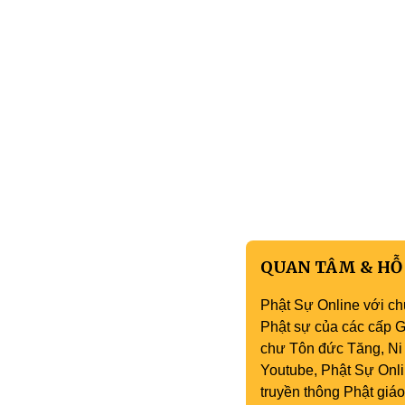
QUAN TÂM & HỖ
Phật Sự Online với ch
Phật sự của các cấp Gi
chư Tôn đức Tăng, Ni 
Youtube, Phật Sự Onli
truyền thông Phật gi