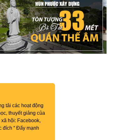
g tải các hoạt động
ọc, thuyết giảng của
 xã hội: Facebook,
c đích “ Đẩy mạnh