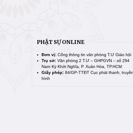
PHẬT SỰ ONLINE
Đơn vị:
Cổng thông tin văn phòng T.Ư Giáo hội
Trụ sở:
Văn phòng 2 T.Ư – GHPGVN – số 294
Nam Kỳ Khởi Nghĩa, P. Xuân Hòa, TP.HCM
Giấy phép:
84/GP-TTĐT Cục phát thanh, truyề
hình