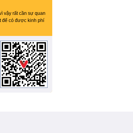
vì vậy rất cần sự quan
t để có được kinh phí