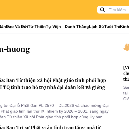
Bản
Đạo Và Đời
Từ Thiện
Tự Viện - Danh Thắng
Lịch Sử
Tuổi Trẻ
Kinh
am-huong
[V
ch
th
: Ban Từ thiện xã hội Phật giáo tỉnh phối hợp
TQ tỉnh trao hỗ trợ nhà đại đoàn kết và giếng
Sá
tại
h
Gi
tri
 tới Đại lễ Phật đản PL.2570 – DL.2026 và chào mừng Đại
to
u Phật giáo tỉnh lần thứ IX, nhiệm kỳ 2026 – 2031, sáng ngày
Ban Từ thiện Xã hội Phật giáo tỉnh phối hợp cùng Ủy ban
am tỉnh đã tổ chức chương trình trao kinh phí hỗ trợ xây
: Ban Trị sự Phật giáo tỉnh trao tặng quà từ
i đoàn kết và giếng nước khoan cho các trường mầm non.