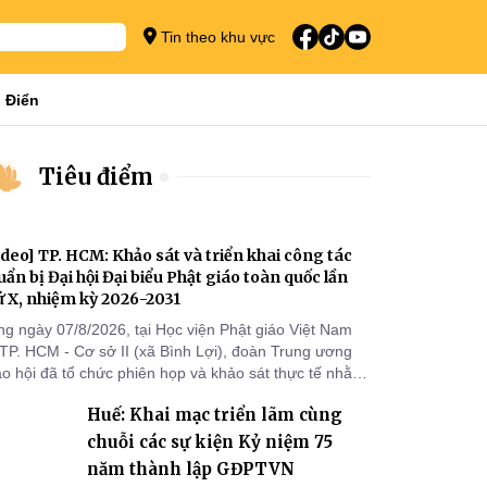
Tin theo khu vực
 Điển
Tiêu điểm
ideo] TP. HCM: Khảo sát và triển khai công tác
uẩn bị Đại hội Đại biểu Phật giáo toàn quốc lần
ứ X, nhiệm kỳ 2026-2031
ng ngày 07/8/2026, tại Học viện Phật giáo Việt Nam
 TP. HCM - Cơ sở II (xã Bình Lợi), đoàn Trung ương
áo hội đã tổ chức phiên họp và khảo sát thực tế nhằm
ển khai công tác chuẩn bị Đại hội Đại biểu Phật giáo
Huế: Khai mạc triển lãm cùng
àn quốc lần thứ X, nhiệm kỳ 2026-2031.
chuỗi các sự kiện Kỷ niệm 75
năm thành lập GĐPTVN