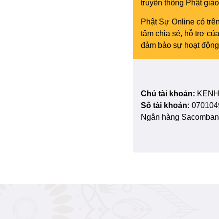
truyền thông Phật gi
Phật Sự Online có trên
tâm chia sẻ, hỗ trợ c
đảm bảo sự hoạt động 
Chủ tài khoản:
KENH
Số tài khoản:
070104
Ngân hàng Sacombank