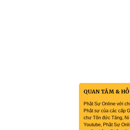
QUAN TÂM & HỖ
Phật Sự Online với ch
Phật sự của các cấp Gi
chư Tôn đức Tăng, Ni 
Youtube, Phật Sự Onli