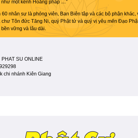
áo như một kênh Hoằng pháp …”
 60 nhân sự là phóng viên, Ban Biên tập và các bộ phận khác, 
ủa chư Tôn đức Tăng Ni, quý Phật tử và quý vị yêu mến Đạo Phậ
bền vững và lâu dài.
 PHAT SU ONLINE
929298
 chi nhánh Kiên Giang