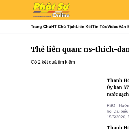
Trang Chủ
HT Chủ Tịch
Liên Kết
Tin Tức
Video
Văn 
Thẻ liên quan: ns-thich-d
Có 2 kết quả tìm kiếm
Thanh Hóa
Ủy ban MT
nước sạc
PSO - Hướng
hội Đại biể
15/5/2026, 
MTTQ Việt N
Thanh Hóa
dựng nhà Đạ