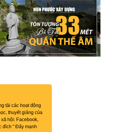
g tải các hoạt động
ọc, thuyết giảng của
 xã hội: Facebook,
c đích “ Đẩy mạnh