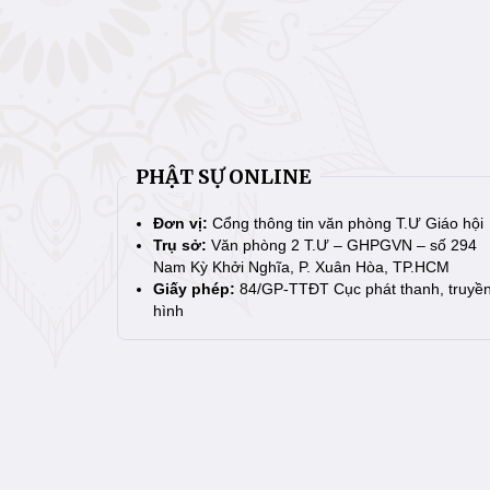
PHẬT SỰ ONLINE
Đơn vị:
Cổng thông tin văn phòng T.Ư Giáo hội
Trụ sở:
Văn phòng 2 T.Ư – GHPGVN – số 294
Nam Kỳ Khởi Nghĩa, P. Xuân Hòa, TP.HCM
Giấy phép:
84/GP-TTĐT Cục phát thanh, truyề
hình