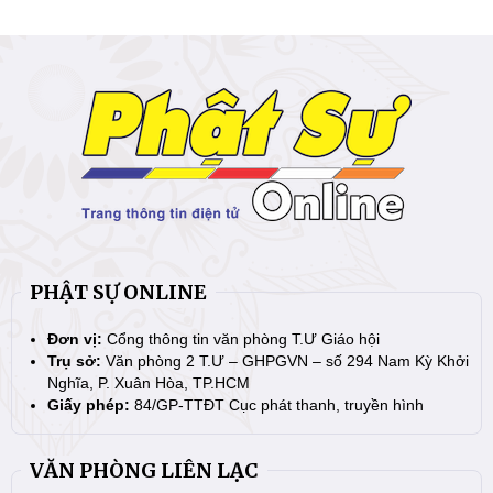
PHẬT SỰ ONLINE
Đơn vị:
Cổng thông tin văn phòng T.Ư Giáo hội
Trụ sở:
Văn phòng 2 T.Ư – GHPGVN – số 294 Nam Kỳ Khởi
Nghĩa, P. Xuân Hòa, TP.HCM
Giấy phép:
84/GP-TTĐT Cục phát thanh, truyền hình
VĂN PHÒNG LIÊN LẠC