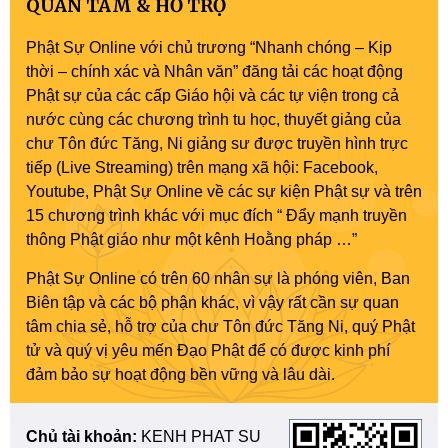
QUAN TÂM & HỖ TRỢ
Phật Sự Online với chủ trương “Nhanh chóng – Kịp
thời – chính xác và Nhân văn” đăng tải các hoạt động
Phật sự của các cấp Giáo hội và các tự viện trong cả
nước cùng các chương trình tu học, thuyết giảng của
chư Tôn đức Tăng, Ni giảng sư được truyền hình trực
tiếp (Live Streaming) trên mạng xã hội: Facebook,
Youtube, Phật Sự Online về các sự kiện Phật sự và trên
15 chương trình khác với mục đích “ Đẩy mạnh truyền
thông Phật giáo như một kênh Hoằng pháp …”
Phật Sự Online có trên 60 nhân sự là phóng viên, Ban
Biên tập và các bộ phận khác, vì vậy rất cần sự quan
tâm chia sẻ, hỗ trợ của chư Tôn đức Tăng Ni, quý Phật
tử và quý vị yêu mến Đạo Phật để có được kinh phí
đảm bảo sự hoạt động bền vững và lâu dài.
Chủ tài khoản:
KENH PHAT SU