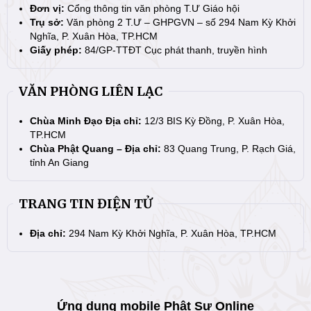
Đơn vị:
Cổng thông tin văn phòng T.Ư Giáo hội
Trụ sở:
Văn phòng 2 T.Ư – GHPGVN – số 294 Nam Kỳ Khởi
Nghĩa, P. Xuân Hòa, TP.HCM
Giấy phép:
84/GP-TTĐT Cục phát thanh, truyền hình
VĂN PHÒNG LIÊN LẠC
Chùa Minh Đạo Địa chỉ:
12/3 BIS Kỳ Đồng, P. Xuân Hòa,
TP.HCM
Chùa Phật Quang – Địa chỉ:
83 Quang Trung, P. Rạch Giá,
tỉnh An Giang
TRANG TIN ĐIỆN TỬ
Địa chỉ:
294 Nam Kỳ Khởi Nghĩa, P. Xuân Hòa, TP.HCM
Ứng dụng mobile Phật Sự Online