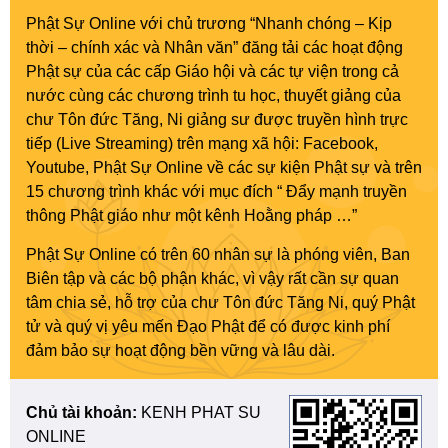
Phật Sự Online với chủ trương “Nhanh chóng – Kịp
thời – chính xác và Nhân văn” đăng tải các hoạt động
Phật sự của các cấp Giáo hội và các tự viện trong cả
nước cùng các chương trình tu học, thuyết giảng của
chư Tôn đức Tăng, Ni giảng sư được truyền hình trực
tiếp (Live Streaming) trên mạng xã hội: Facebook,
Youtube, Phật Sự Online về các sự kiện Phật sự và trên
15 chương trình khác với mục đích “ Đẩy mạnh truyền
thông Phật giáo như một kênh Hoằng pháp …”
Phật Sự Online có trên 60 nhân sự là phóng viên, Ban
Biên tập và các bộ phận khác, vì vậy rất cần sự quan
tâm chia sẻ, hỗ trợ của chư Tôn đức Tăng Ni, quý Phật
tử và quý vị yêu mến Đạo Phật để có được kinh phí
đảm bảo sự hoạt động bền vững và lâu dài.
Chủ tài khoản:
KENH PHAT SU
ONLINE