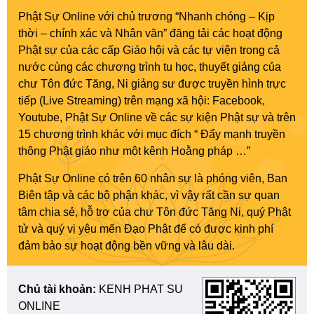
Phật Sự Online với chủ trương “Nhanh chóng – Kịp
thời – chính xác và Nhân văn” đăng tải các hoạt động
Phật sự của các cấp Giáo hội và các tự viện trong cả
nước cùng các chương trình tu học, thuyết giảng của
chư Tôn đức Tăng, Ni giảng sư được truyền hình trực
tiếp (Live Streaming) trên mạng xã hội: Facebook,
Youtube, Phật Sự Online về các sự kiện Phật sự và trên
15 chương trình khác với mục đích “ Đẩy mạnh truyền
thông Phật giáo như một kênh Hoằng pháp …”
Phật Sự Online có trên 60 nhân sự là phóng viên, Ban
Biên tập và các bộ phận khác, vì vậy rất cần sự quan
tâm chia sẻ, hỗ trợ của chư Tôn đức Tăng Ni, quý Phật
tử và quý vị yêu mến Đạo Phật để có được kinh phí
đảm bảo sự hoạt động bền vững và lâu dài.
Chủ tài khoản:
KENH PHAT SU
ONLINE