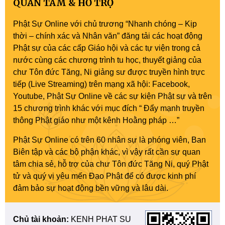
QUAN TÂM & HỖ TRỢ
Phật Sự Online với chủ trương “Nhanh chóng – Kịp
thời – chính xác và Nhân văn” đăng tải các hoạt động
Phật sự của các cấp Giáo hội và các tự viện trong cả
nước cùng các chương trình tu học, thuyết giảng của
chư Tôn đức Tăng, Ni giảng sư được truyền hình trực
tiếp (Live Streaming) trên mạng xã hội: Facebook,
Youtube, Phật Sự Online về các sự kiện Phật sự và trên
15 chương trình khác với mục đích “ Đẩy mạnh truyền
thông Phật giáo như một kênh Hoằng pháp …”
Phật Sự Online có trên 60 nhân sự là phóng viên, Ban
Biên tập và các bộ phận khác, vì vậy rất cần sự quan
tâm chia sẻ, hỗ trợ của chư Tôn đức Tăng Ni, quý Phật
tử và quý vị yêu mến Đạo Phật để có được kinh phí
đảm bảo sự hoạt động bền vững và lâu dài.
Chủ tài khoản:
KENH PHAT SU