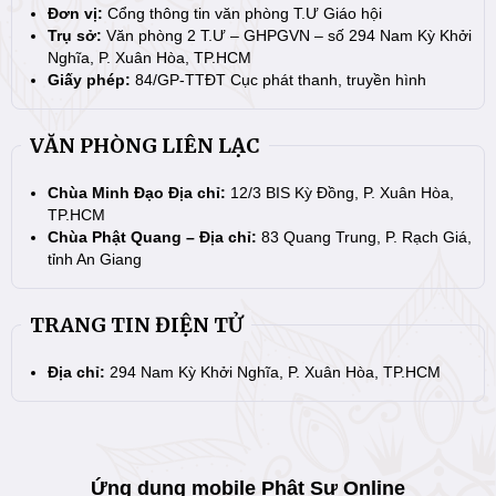
Đơn vị:
Cổng thông tin văn phòng T.Ư Giáo hội
Trụ sở:
Văn phòng 2 T.Ư – GHPGVN – số 294 Nam Kỳ Khởi
Nghĩa, P. Xuân Hòa, TP.HCM
Giấy phép:
84/GP-TTĐT Cục phát thanh, truyền hình
VĂN PHÒNG LIÊN LẠC
Chùa Minh Đạo Địa chỉ:
12/3 BIS Kỳ Đồng, P. Xuân Hòa,
TP.HCM
Chùa Phật Quang – Địa chỉ:
83 Quang Trung, P. Rạch Giá,
tỉnh An Giang
TRANG TIN ĐIỆN TỬ
Địa chỉ:
294 Nam Kỳ Khởi Nghĩa, P. Xuân Hòa, TP.HCM
Ứng dụng mobile Phật Sự Online