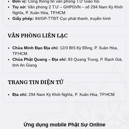
Đơn vị:
Cổng thông tin văn phòng T.Ư Giáo hội
Trụ sở:
Văn phòng 2 T.Ư – GHPGVN – số 294 Nam Kỳ Khởi
Nghĩa, P. Xuân Hòa, TP.HCM
Giấy phép:
84/GP-TTĐT Cục phát thanh, truyền hình
VĂN PHÒNG LIÊN LẠC
Chùa Minh Đạo Địa chỉ:
12/3 BIS Kỳ Đồng, P. Xuân Hòa,
TP.HCM
Chùa Phật Quang – Địa chỉ:
83 Quang Trung, P. Rạch Giá,
tỉnh An Giang
TRANG TIN ĐIỆN TỬ
Địa chỉ:
294 Nam Kỳ Khởi Nghĩa, P. Xuân Hòa, TP.HCM
Ứng dụng mobile Phật Sự Online