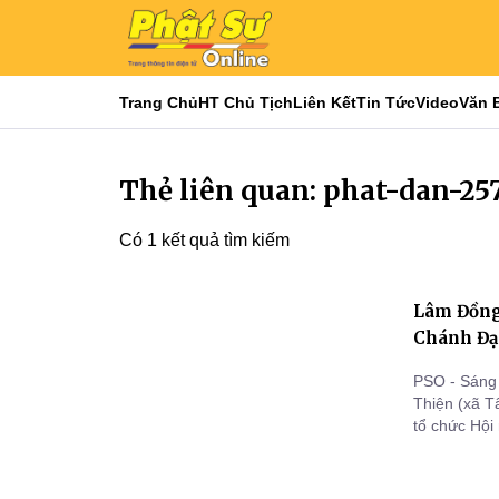
Trang Chủ
HT Chủ Tịch
Liên Kết
Tin Tức
Video
Văn 
Thẻ liên quan: phat-dan-25
Có 1 kết quả tìm kiếm
Lâm Đồng
Chánh Đại
PSO - Sáng 
Thiện (xã T
tổ chức Hội
cũ), với sự
trong khu v