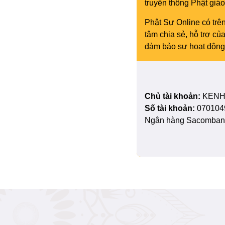
truyền thông Phật gi
Phật Sự Online có trên
tâm chia sẻ, hỗ trợ c
đảm bảo sự hoạt động 
Chủ tài khoản:
KENH
Số tài khoản:
070104
Ngân hàng Sacombank