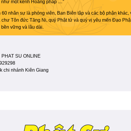
áo như một kênh Hoằng pháp …”
 60 nhân sự là phóng viên, Ban Biên tập và các bộ phận khác, 
ủa chư Tôn đức Tăng Ni, quý Phật tử và quý vị yêu mến Đạo Phậ
bền vững và lâu dài.
 PHAT SU ONLINE
929298
 chi nhánh Kiên Giang