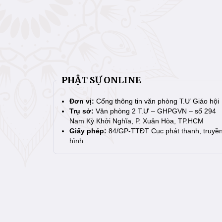
PHẬT SỰ ONLINE
Đơn vị:
Cổng thông tin văn phòng T.Ư Giáo hội
Trụ sở:
Văn phòng 2 T.Ư – GHPGVN – số 294
Nam Kỳ Khởi Nghĩa, P. Xuân Hòa, TP.HCM
Giấy phép:
84/GP-TTĐT Cục phát thanh, truyề
hình