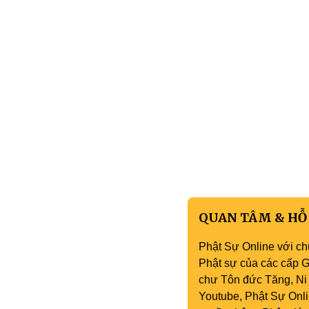
QUAN TÂM & HỖ
Phật Sự Online với ch
Phật sự của các cấp Gi
chư Tôn đức Tăng, Ni 
Youtube, Phật Sự Onli