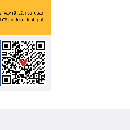
vì vậy rất cần sự quan
t để có được kinh phí