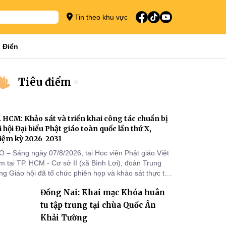
Tin theo khu vực
 Điển
Tiêu điểm
. HCM: Khảo sát và triển khai công tác chuẩn bị
i hội Đại biểu Phật giáo toàn quốc lần thứ X,
iệm kỳ 2026-2031
O – Sáng ngày 07/8/2026, tại Học viện Phật giáo Việt
 tại TP. HCM - Cơ sở II (xã Bình Lợi), đoàn Trung
g Giáo hội đã tổ chức phiên họp và khảo sát thực tế
m triển khai công tác chuẩn bị Đại hội Đại biểu Phật
Đồng Nai: Khai mạc Khóa huân
áo toàn quốc lần thứ X, nhiệm kỳ 2026-2031.
tu tập trung tại chùa Quốc Ân
Khải Tường