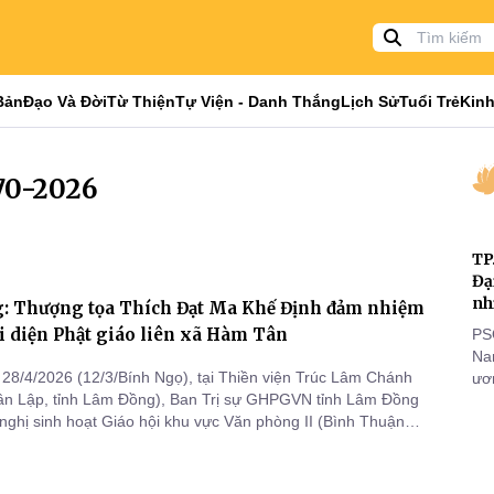
Bản
Đạo Và Đời
Từ Thiện
Tự Viện - Danh Thắng
Lịch Sử
Tuổi Trẻ
Kinh
70-2026
TP
Đạ
nh
: Thượng tọa Thích Đạt Ma Khế Định đảm nhiệm
 diện Phật giáo liên xã Hàm Tân
PS
Nam
28/4/2026 (12/3/Bính Ngọ), tại Thiền viện Trúc Lâm Chánh
ươn
ân Lập, tỉnh Lâm Đồng), Ban Trị sự GHPGVN tỉnh Lâm Đồng
nhằ
 nghị sinh hoạt Giáo hội khu vực Văn phòng II (Bình Thuận
gi
 tham dự của chư Tôn đức Ban Trị sự và Tăng Ni các tự viện
ực.