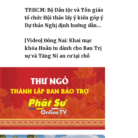
TP.HCM: Bộ Dân tộc và Tôn giáo
tổ chức Hội thảo lấy ý kiến góp ý
Dự thảo Nghị định hướng dẫn
thi hành Luật Tín ngưỡng, tôn
[Video] Đồng Nai: Khai mạc
giáo
khóa Huân tu dành cho Ban Trị
sự và Tăng Ni an cư tại chỗ