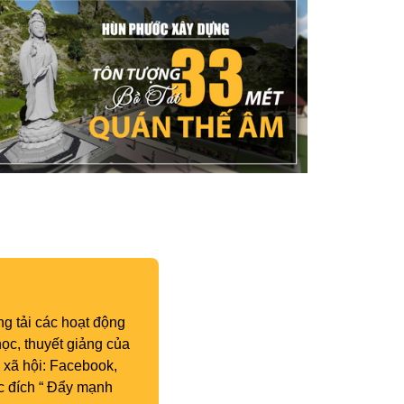
g tải các hoạt động
ọc, thuyết giảng của
 xã hội: Facebook,
c đích “ Đẩy mạnh