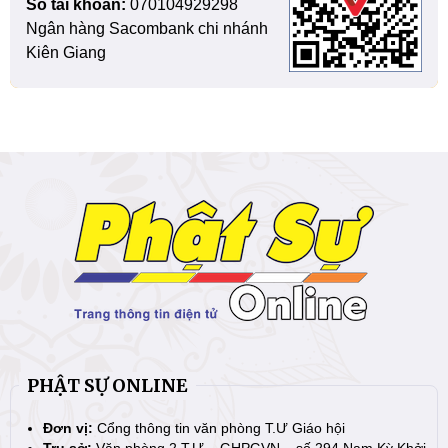
Số tài khoản:
070104929298
Ngân hàng Sacombank chi nhánh
Kiên Giang
PHẬT SỰ ONLINE
Đơn vị:
Cổng thông tin văn phòng T.Ư Giáo hội
Trụ sở:
Văn phòng 2 T.Ư – GHPGVN – số 294 Nam Kỳ Khởi