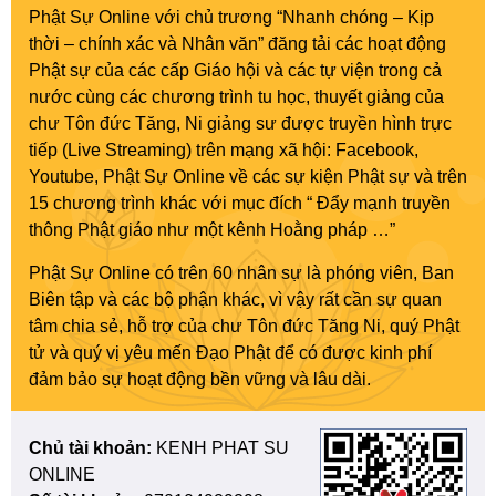
Phật Sự Online với chủ trương “Nhanh chóng – Kịp
thời – chính xác và Nhân văn” đăng tải các hoạt động
Phật sự của các cấp Giáo hội và các tự viện trong cả
nước cùng các chương trình tu học, thuyết giảng của
chư Tôn đức Tăng, Ni giảng sư được truyền hình trực
tiếp (Live Streaming) trên mạng xã hội: Facebook,
Youtube, Phật Sự Online về các sự kiện Phật sự và trên
15 chương trình khác với mục đích “ Đẩy mạnh truyền
thông Phật giáo như một kênh Hoằng pháp …”
Phật Sự Online có trên 60 nhân sự là phóng viên, Ban
Biên tập và các bộ phận khác, vì vậy rất cần sự quan
tâm chia sẻ, hỗ trợ của chư Tôn đức Tăng Ni, quý Phật
tử và quý vị yêu mến Đạo Phật để có được kinh phí
đảm bảo sự hoạt động bền vững và lâu dài.
Chủ tài khoản:
KENH PHAT SU
ONLINE